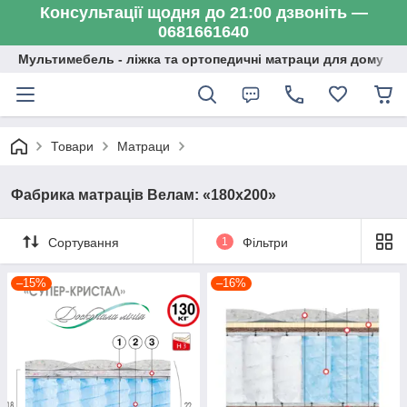
Консультації щодня до 21:00 дзвоніть —
0681661640
Мультимебель - ліжка та ортопедичні матраци для дому
Товари
Матраци
Фабрика матраців Велам: «180х200»
Сортування
1
Фільтри
–15%
–16%