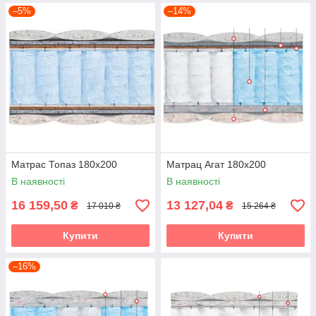
–5%
–14%
Матрас Топаз 180х200
Матрац Агат 180х200
В наявності
В наявності
16 159,50
13 127,04
₴
₴
17 010 ₴
15 264 ₴
Купити
Купити
–16%