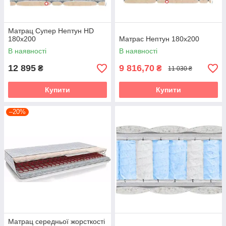
Матрац Супер Нептун HD
180х200
Матрас Нептун 180х200
В наявності
В наявності
12 895
9 816,70
₴
₴
11 030 ₴
Купити
Купити
–20%
Матрац середньої жорсткості