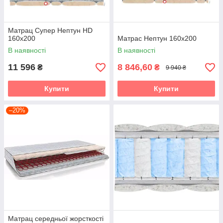
Матрац Супер Нептун HD
160х200
Матрас Нептун 160х200
В наявності
В наявності
11 596
8 846,60
₴
₴
9 940 ₴
Купити
Купити
–20%
Матрац середньої жорсткості