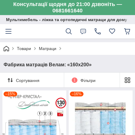
Консультації щодня до 21:00 дзвоніть —
0681661640
Мультимебель - ліжка та ортопедичні матраци для дому
Товари
Матраци
Фабрика матраців Велам: «160х200»
Сортування
1
Фільтри
–15%
–16%