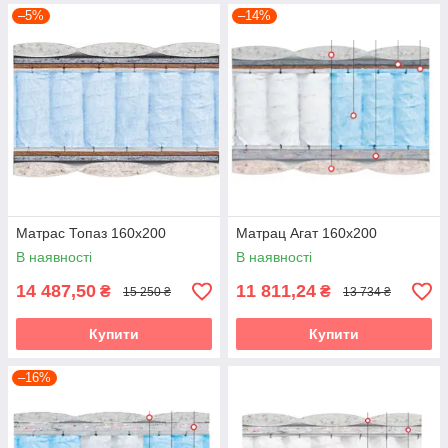
–5%
–14%
Матрас Топаз 160х200
Матрац Агат 160х200
В наявності
В наявності
14 487,50
11 811,24
₴
₴
15 250 ₴
13 734 ₴
Купити
Купити
–16%