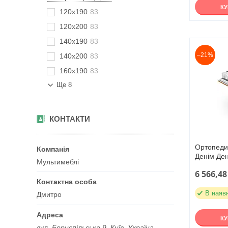
К
120х190
83
120х200
83
140х190
83
–21%
140х200
83
160х190
83
Ще 8
КОНТАКТИ
Ортопеди
Денім Ден
Мультимеблі
6 566,48
В наяв
Дмитро
К
вул. Бориспільська 9, Київ, Україна