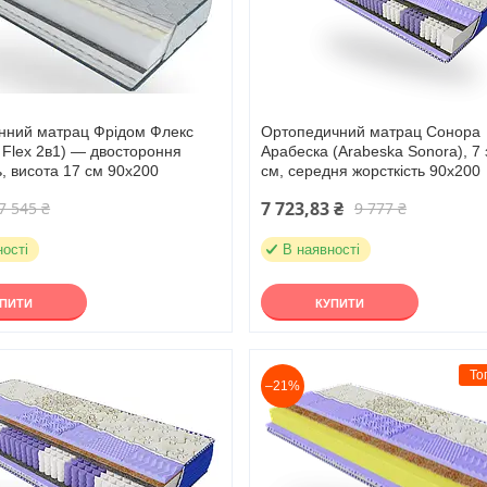
нний матрац Фрідом Флекс
Ортопедичний матрац Сонора
 Flex 2в1) — двостороння
Арабеска (Arabeska Sonora), 7 
ь, висота 17 см 90х200
см, середня жорсткість 90х200
7 723,83 ₴
7 545 ₴
9 777 ₴
ності
В наявності
УПИТИ
КУПИТИ
То
–21%