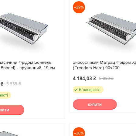
–29%
ласичний Фрідом Боннель
Зносостійкий Матрац Фрідом Х
Bonnel) - пружинний, 19 см
(Freedom Hard) 90х200
4 184,03 ₴
5 893 ₴
 ₴
5 535 ₴
В наявності
ності
КУПИТИ
УПИТИ
–30%