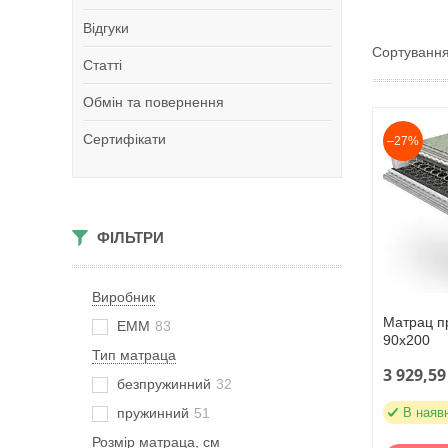
Відгуки
Статті
Обмін та повернення
Сертифікати
–27%
ФІЛЬТРИ
Виробник
Матрац п
ЕММ
83
90х200
Тип матраца
3 929,59
безпружинний
32
пружинний
51
В наяв
Розмір матраца, см