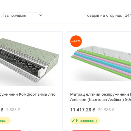
–44%
ружинний Комфорт зима літо
Матрац елітний безпружинний E
Ambition (Еволюшн Амбішн) 90
 ₴
11 417,28 ₴
5 383 ₴
20 388 ₴
ності
В наявності