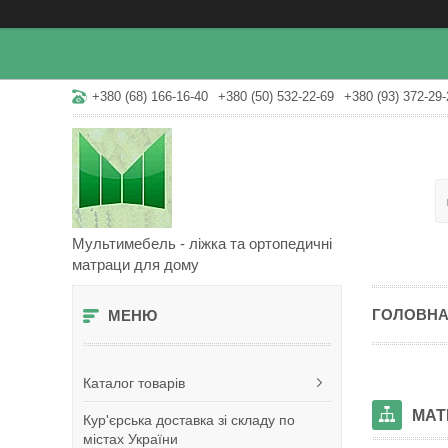
+380 (68) 166-16-40
+380 (50) 532-22-69
+380 (93) 372-29-
Мультимебель - ліжка та ортопедичні
матраци для дому
ГОЛОВН
Каталог товарів
МАТ
Кур'єрська доставка зі складу по
містах України