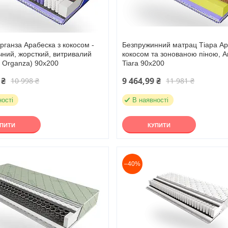
ганза Арабеска з кокосом -
Безпружинний матрац Тіара Ар
ний, жорсткий, витривалий
кокосом та зонованою піною, A
 Organza) 90х200
Tiara 90х200
 ₴
9 464,99 ₴
10 998 ₴
11 981 ₴
ності
В наявності
УПИТИ
КУПИТИ
–40%