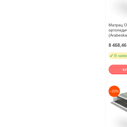
Матрац Ор
ортопедич
(Arabeska
8 468,46
В наяв
К
–20%