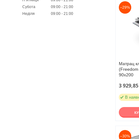
Субота
09:00
21:00
–29%
Неділя
09:00
21:00
Матрац к
(Freedom 
90х200
3 929,85
В наяв
К
–30%