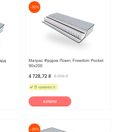
–32%
ард
Матрас Фрідом Покет, Freedom Pocket
90х200
4 728,72 ₴
6 954 ₴
В наявності
КУПИТИ
–35%