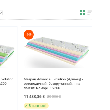
–44%
volution
Матрац Advance Evolution (Адванц) -
х200
ортопедичний, безпружинний, піна
пам'яті меморі 90х200
11 483,36 ₴
20 506 ₴
В наявності