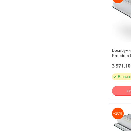
Беспружи
Freedom 
3 971,10
В наяв
К
–20%