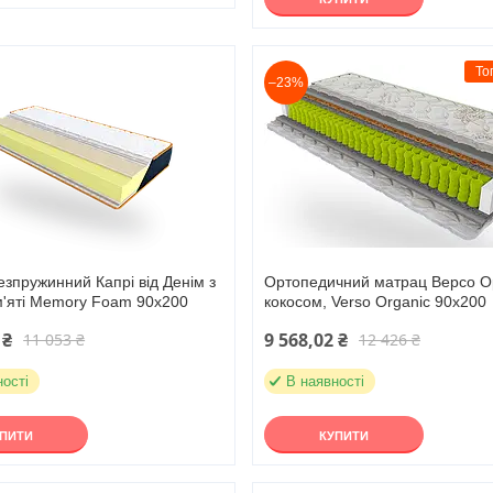
То
–23%
зпружинний Капрі від Денім з
Ортопедичний матрац Версо Ор
м'яті Memory Foam 90х200
кокосом, Verso Organic 90х200
 ₴
9 568,02 ₴
11 053 ₴
12 426 ₴
ності
В наявності
УПИТИ
КУПИТИ