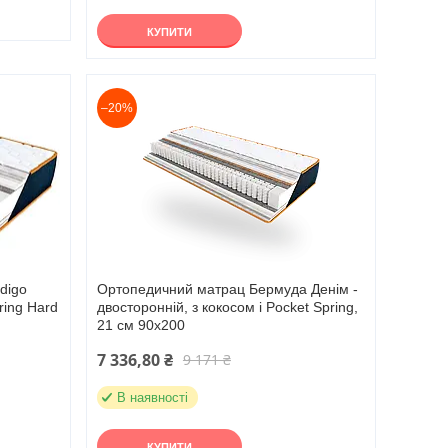
КУПИТИ
–20%
digo
Ортопедичний матрац Бермуда Денім -
ring Hard
двосторонній, з кокосом і Pocket Spring,
21 см 90х200
7 336,80 ₴
9 171 ₴
В наявності
КУПИТИ