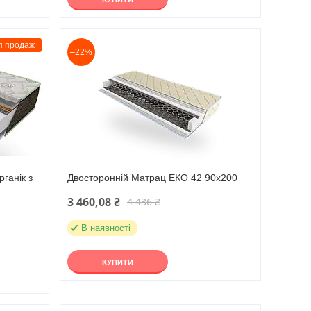
п продаж
–22%
ганік з
Двосторонній Матрац ЕКО 42 90х200
3 460,08 ₴
4 436 ₴
В наявності
КУПИТИ