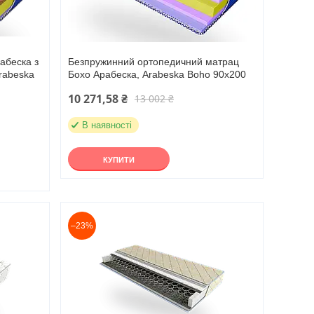
абеска з
Безпружинний ортопедичний матрац
rabeska
Бохо Арабеска, Arabeska Boho 90х200
10 271,58 ₴
13 002 ₴
В наявності
КУПИТИ
–23%