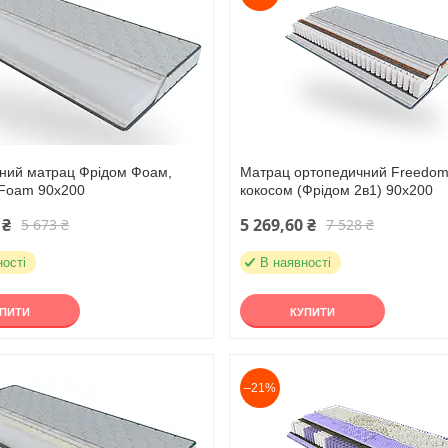
ний матрац Фрідом Фоам,
Матрац ортопедичний Freedom
Foam 90х200
кокосом (Фрідом 2в1) 90х200
 ₴
5 269,60 ₴
5 673 ₴
7 528 ₴
ності
В наявності
УПИТИ
КУПИТИ
–21%