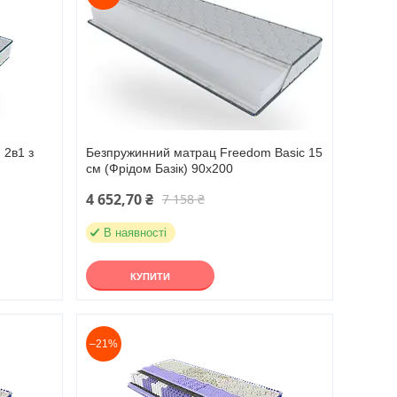
 2в1 з
Безпружинний матрац Freedom Basic 15
см (Фрідом Базік) 90х200
4 652,70 ₴
7 158 ₴
В наявності
КУПИТИ
–21%