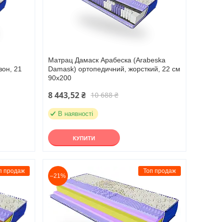
Матрац Дамаск Арабеска (Arabeska
зон, 21
Damask) ортопедичний, жорсткий, 22 см
90х200
8 443,52 ₴
10 688 ₴
В наявності
КУПИТИ
п продаж
Топ продаж
–21%