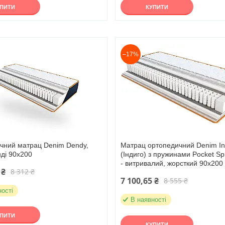
УПИТИ
КУПИТИ
–17%
чний матрац Denim Dendy,
Матрац ортопедичний Denim In
ді 90х200
(Індиго) з пружинами Pocket Sp
- витривалий, жорсткий 90х200
 ₴
8 312 ₴
7 100,65 ₴
8 555 ₴
ності
В наявності
УПИТИ
КУПИТИ