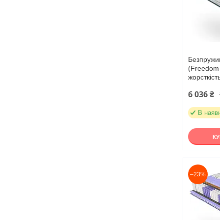
Безпружи
(Freedom
жорсткіст
6 036 ₴
В наяв
К
–23%