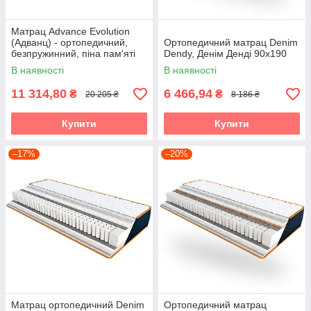
Матрац Advance Evolution
(Адванц) - ортопедичний,
Ортопедичний матрац Denim
безпружинний, піна пам'яті
Dendy, Денім Денді 90х190
меморі 90х190
В наявності
В наявності
11 314,80
6 466,94
₴
₴
20 205 ₴
8 186 ₴
Купити
Купити
–17%
–20%
Матрац ортопедичний Denim
Ортопедичний матрац