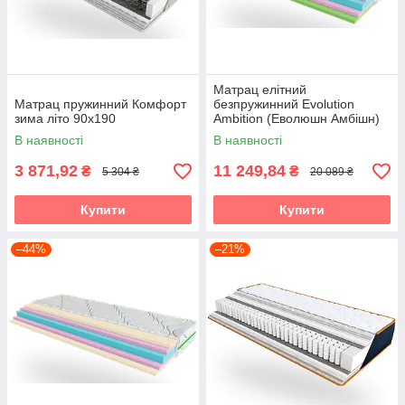
Матрац елітний
Матрац пружинний Комфорт
безпружинний Evolution
зима літо 90х190
Ambition (Еволюшн Амбішн)
90х190
В наявності
В наявності
3 871,92
11 249,84
₴
₴
5 304 ₴
20 089 ₴
Купити
Купити
–44%
–21%