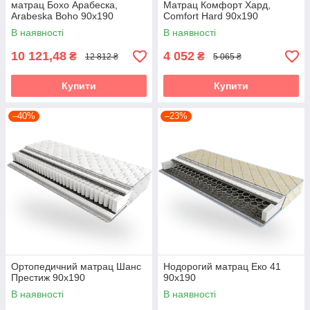
матрац Бохо Арабеска,
Матрац Комфорт Хард,
Arabeska Boho 90х190
Comfort Hard 90х190
В наявності
В наявності
10 121,48
4 052
₴
₴
12 812 ₴
5 065 ₴
Купити
Купити
–40%
–23%
Ортопедичний матрац Шанс
Нодорогий матрац Еко 41
Престиж 90х190
90х190
В наявності
В наявності