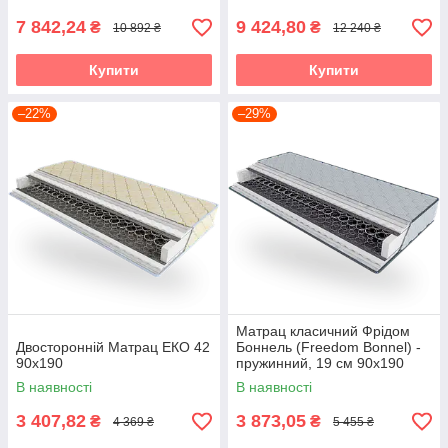
7 842,24
9 424,80
₴
₴
10 892 ₴
12 240 ₴
Купити
Купити
–22%
–29%
Матрац класичний Фрідом
Двосторонній Матрац ЕКО 42
Боннель (Freedom Bonnel) -
90х190
пружинний, 19 см 90х190
В наявності
В наявності
3 407,82
3 873,05
₴
₴
4 369 ₴
5 455 ₴