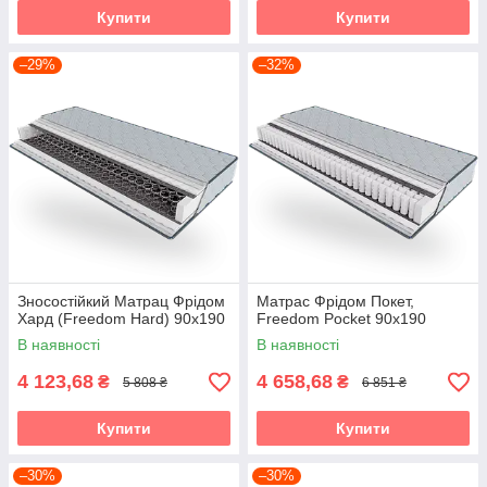
Купити
Купити
–29%
–32%
Зносостійкий Матрац Фрідом
Матрас Фрідом Покет,
Хард (Freedom Hard) 90х190
Freedom Pocket 90х190
В наявності
В наявності
4 123,68
4 658,68
₴
₴
5 808 ₴
6 851 ₴
Купити
Купити
–30%
–30%