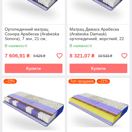
Ортопедичний матрац
Матрац Дамаск Арабеска
Сонора Арабеска (Arabeska
(Arabeska Damask)
Sonora), 7 зон, 21 см,
ортопедичний, жорсткий, 22
середня жорсткість 90х190
см 90х190
В наявності
В наявності
7 606,91
8 321,07
₴
₴
9 629 ₴
10 533 ₴
Купити
Купити
–23%
Топ продажів
–21%