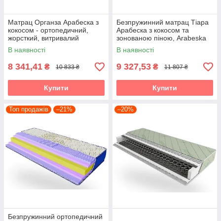
Матрац Органза Арабеска з
Безпружинний матрац Тіара
кокосом - ортопедичний,
Арабеска з кокосом та
жорсткий, витривалий
зонованою піною, Arabeska
(Arabeska Organza) 90х190
Tiara 90х190
В наявності
В наявності
8 341,41
9 327,53
₴
₴
10 833 ₴
11 807 ₴
Купити
Купити
Топ продажів
–21%
–20%
Безпружинний ортопедичний