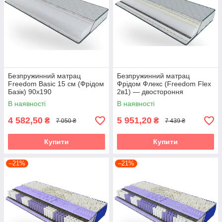
Безпружинний матрац
Безпружинний матрац
Freedom Basic 15 см (Фрідом
Фрідом Флекс (Freedom Flex
Базік) 90х190
2в1) — двостороння
жорсткість, висота 17 см
В наявності
В наявності
90х190
4 582,50
5 951,20
₴
₴
7 050 ₴
7 439 ₴
Купити
Купити
–21%
–21%