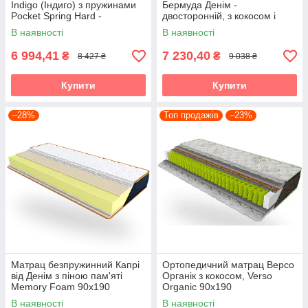
Indigo (Індиго) з пружинами
Бермуда Денім -
Pocket Spring Hard -
двосторонній, з кокосом і
витривалий, жорсткий 90х190
Pocket Spring, 21 см 90х190
В наявності
В наявності
6 994,41
7 230,40
₴
₴
8 427 ₴
9 038 ₴
Купити
Купити
–28%
Топ продажів
–23%
Матрац безпружинний Капрі
Ортопедичний матрац Версо
від Денім з піною пам'яті
Органік з кокосом, Verso
Memory Foam 90х190
Organic 90х190
В наявності
В наявності