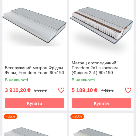
Матрац ортопедичний
Беспружиний матрац Фрідом
Freedom 2в1 з кокосом
Фоам, Freedom Foam 90х190
(Фрідом 2в1) 90х190
В наявності
В наявності
3 910,20
5 189,10
₴
₴
5 586 ₴
7 413 ₴
Купити
Купити
–35%
–20%