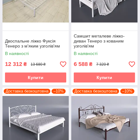
Самшит металеве ліжко-
Двоспальне ліжко Фуксія
диван Тенеро з кованим
Тенеро з м'яким узголів'ям
узголів'ям
В наявності
В наявності
12 312
6 588
₴
₴
13 680 ₴
7 320 ₴
Купити
Купити
Доставка безкоштовна
–10%
Доставка безкоштовна
–10%