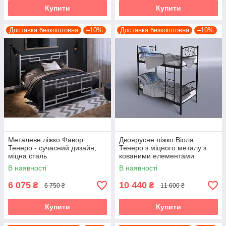
Купити
Купити
Доставка безкоштовна
–10%
Доставка безкоштовна
–10%
Металеве ліжко Фавор
Двоярусне ліжко Віола
Тенеро - сучасний дизайн,
Тенеро з міцного металу з
міцна сталь
кованими елементами
В наявності
В наявності
6 075
10 440
₴
₴
6 750 ₴
11 600 ₴
Купити
Купити