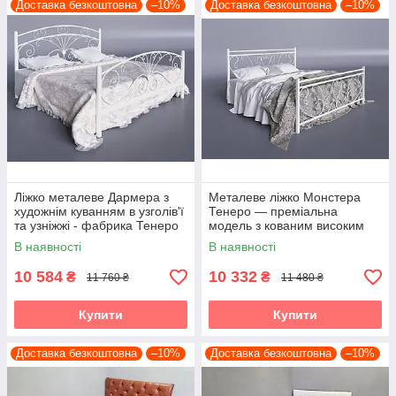
Доставка безкоштовна
–10%
Доставка безкоштовна
–10%
Ліжко металеве Дармера з
Металеве ліжко Монстера
художнім куванням в узголів'ї
Тенеро — преміальна
та узніжжі - фабрика Тенеро
модель з кованим високим
узголів’ям
В наявності
В наявності
10 584
10 332
₴
₴
11 760 ₴
11 480 ₴
Купити
Купити
Доставка безкоштовна
–10%
Доставка безкоштовна
–10%