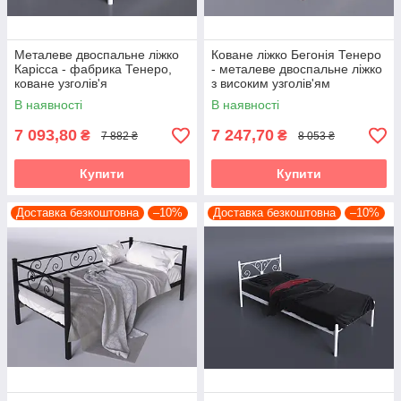
Металеве двоспальне ліжко
Коване ліжко Бегонія Тенеро
Карісса - фабрика Тенеро,
- металеве двоспальне ліжко
коване узголів'я
з високим узголів'ям
В наявності
В наявності
7 093,80
7 247,70
₴
₴
7 882 ₴
8 053 ₴
Купити
Купити
Доставка безкоштовна
–10%
Доставка безкоштовна
–10%