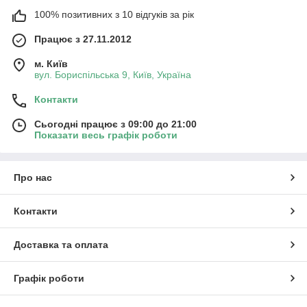
Фабрика Tenero пропонує
металеві ліжка від виробника
з
100% позитивних з 10 відгуків за рік
великим складом готової продукції, що дозволяє забезпечити
швидке відправлення замовлень по всій Україні.
Працює з 27.11.2012
В наявності представлені:
м. Київ
односпальні металеві ліжка
вул. Бориспільська 9, Київ, Україна
півтораспальні металеві ліжка
Контакти
двоспальні металеві ліжка
Сьогодні працює з 09:00 до 21:00
двоярусні металеві ліжка
Показати весь графік роботи
триспальні металеві ліжка
Ковані ліжка з міцним металевим
каркасом та ортопедичними ламелями
Про нас
Усі моделі Tenero виготовляються з міцного металу з
Контакти
зносостійким порошковим покриттям, стійким до подряпин і
корозії.
Доставка та оплата
Основа ліжок доступна у двох варіантах:
ортопедичні ламелі з бука
Графік роботи
посилений металевий каркас
Така конструкція забезпечує довговічність, надійність і