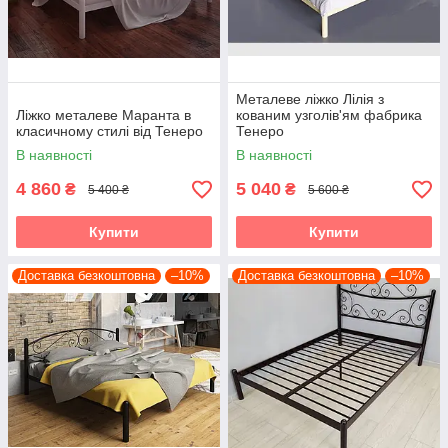
Металеве ліжко Лілія з
Ліжко металеве Маранта в
кованим узголів'ям фабрика
класичному стилі від Тенеро
Тенеро
В наявності
В наявності
4 860
5 040
₴
₴
5 400 ₴
5 600 ₴
Купити
Купити
Доставка безкоштовна
–10%
Доставка безкоштовна
–10%