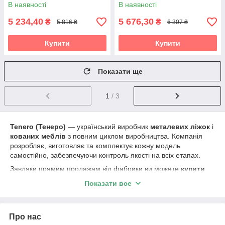
В наявності
В наявності
5 234,40
5 676,30
₴
₴
5 816 ₴
6 307 ₴
Купити
Купити
Показати ще
1
/ 3
Tenero (Тенеро)
— український виробник
металевих ліжок
і
кованих меблів
з повним циклом виробництва. Компанія
розробляє, виготовляє та комплектує кожну модель
самостійно, забезпечуючи контроль якості на всіх етапах.
Завдяки прямим продажам від фабрики ви можете
купити
металеві ліжка Tenero в Україні без посередників
за
Показати все
вигідною ціною та з офіційною гарантією виробника.
Металеві ліжка від виробника Tenero —
прямі продажі без націнок
Про нас