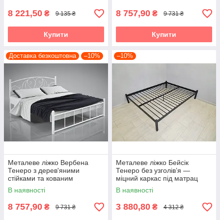
8 221,50
8 757,90
₴
₴
9 135 ₴
9 731 ₴
Купити
Купити
Доставка безкоштовна
–10%
–10%
Металеве ліжко Вербена
Металеве ліжко Бейсік
Тенеро з дерев'яними
Тенеро без узголів’я —
стійками та кованим
міцний каркас під матрац
візерунком
В наявності
В наявності
8 757,90
3 880,80
₴
₴
9 731 ₴
4 312 ₴