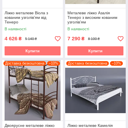
Ліжко металеве Віола з
Металеве ліжко Азалія
кованим узголів'ям від
Тенеро з високим кованим
Тенеро
узголів’ям
В наявності
В наявності
4 626
7 290
₴
₴
5 140 ₴
8 100 ₴
Купити
Купити
Доставка безкоштовна
–10%
Доставка безкоштовна
–10%
Двоярусне металеве ліжко
Ліжко металеве Камелія