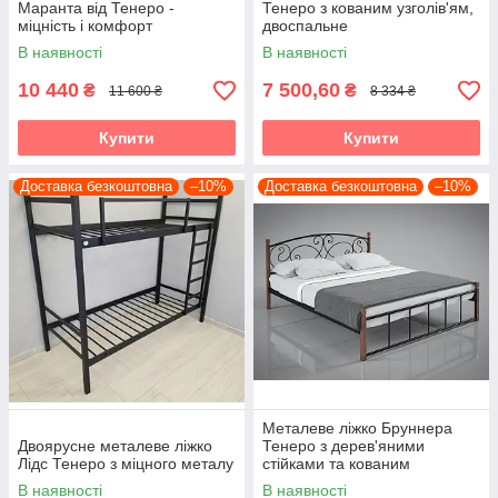
Маранта від Тенеро -
Тенеро з кованим узголів'ям,
міцність і комфорт
двоспальне
В наявності
В наявності
10 440
7 500,60
₴
₴
11 600 ₴
8 334 ₴
Купити
Купити
Доставка безкоштовна
–10%
Доставка безкоштовна
–10%
Металеве ліжко Бруннера
Двоярусне металеве ліжко
Тенеро з дерев'яними
Лідс Тенеро з міцного металу
стійками та кованим
узголів'ям
В наявності
В наявності