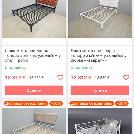
Ліжко металеве Канна
Ліжко металеве Глорія
Тенеро з м'яким узголів'ям у
Тенеро з м'яким узголів'ям у
стилі «ромб»
формі «квадрат» -
двоспальне
В наявності
В наявності
12 312
12 312
₴
₴
13 680 ₴
13 680 ₴
Купити
Купити
Доставка безкоштовна
–10%
Доставка безкоштовна
–10%