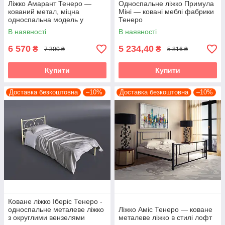
Ліжко Амарант Тенеро —
Односпальне ліжко Примула
кований метал, міцна
Міні — ковані меблі фабрики
односпальна модель у
Тенеро
вигляді диванчика
В наявності
В наявності
6 570
5 234,40
₴
₴
7 300 ₴
5 816 ₴
Купити
Купити
Доставка безкоштовна
–10%
Доставка безкоштовна
–10%
Коване ліжко Іберіс Тенеро -
односпальне металеве ліжко
Ліжко Аміс Тенеро — коване
з округлими вензелями
металеве ліжко в стилі лофт