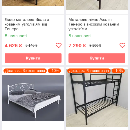
Ліжко металеве Віола з
Металеве ліжко Азалія
кованим узголів'ям від
Тенеро з високим кованим
Тенеро
узголів’ям
В наявності
В наявності
4 626
7 290
₴
₴
5 140 ₴
8 100 ₴
Купити
Купити
Доставка безкоштовна
–10%
Доставка безкоштовна
–10%