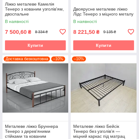
Ліжко металеве Камелія
Тенеро з кованим узголів'ям,
Двоярусне металеве ліжко
двоспальне
Лідс Тенеро з міцного металу
В наявності
В наявності
7 500,60
8 221,50
₴
₴
8 334 ₴
9 135 ₴
Купити
Купити
Доставка безкоштовна
–10%
–10%
Металеве ліжко Бруннера
Металеве ліжко Бейсік
Тенеро з дерев'яними
Тенеро без узголів’я —
стійками та кованим
міцний каркас під матрац