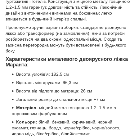
гуртожитків і готелів. Конструкція з міцного металу товщиною
1.2–1.5 мм гарантує довговічність та стійкість. Лаконічний
дизайн з витонченими вигинами на боковинах легко
впишеться в будь-який інтер’єр спальні.
Пропонуємо зручні варіанти зборки: стандартне двоярусне
ліжко або трансформер (на замовлення), який за потреби
розбирається на два окремі односпальні місця. Сходи та
захисна перегородка можуть бути встановлені з будь-якого
боку.
Характеристики металевого двоярусного ліжка
Маранта:
Висота узголів’я: 192,5 см
Відстань між ярусами: 96,3 см
Висота від підлоги до матраца: 26 см
Загальний розмір до спального місця +7 см
Матеріал:
міцний метал товщиною 1.2–1.5 мм з
порошковим фарбуванням
Кольори:
білий, бежевий, коричневий, чорний
оксамит, глянець, бордо, чорне/срібло, чорне/золото,
чорна мідь, біле/срібло, білий/оксамит