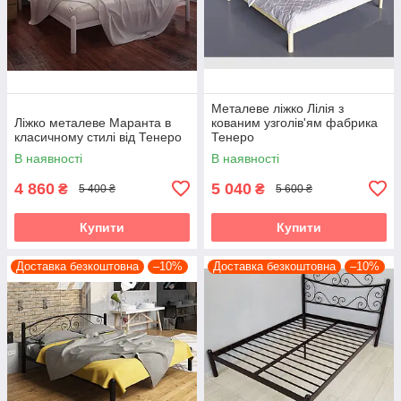
Металеве ліжко Лілія з
Ліжко металеве Маранта в
кованим узголів'ям фабрика
класичному стилі від Тенеро
Тенеро
В наявності
В наявності
4 860
5 040
₴
₴
5 400 ₴
5 600 ₴
Купити
Купити
Доставка безкоштовна
–10%
Доставка безкоштовна
–10%