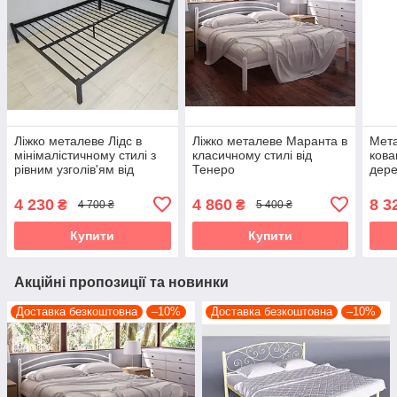
Ліжко металеве Лідс в
Ліжко металеве Маранта в
Мета
мінімалістичному стилі з
класичному стилі від
кова
рівним узголів'ям від
Тенеро
дере
фабрики Тенеро
Тен
4 230
4 860
8 3
₴
₴
4 700 ₴
5 400 ₴
Купити
Купити
Акційні пропозиції та новинки
Доставка безкоштовна
–10%
Доставка безкоштовна
–10%