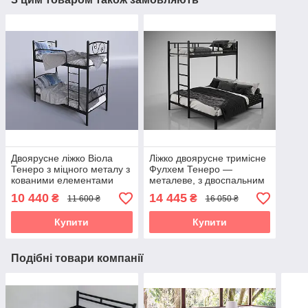
Двоярусне ліжко Віола
Ліжко двоярусне тримісне
Тенеро з міцного металу з
Фулхем Тенеро —
кованими елементами
металеве, з двоспальним
нижнім ярусом
10 440
14 445
₴
₴
11 600 ₴
16 050 ₴
Купити
Купити
Подібні товари компанії