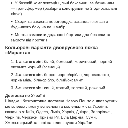
У базовій комплектації цільні боковини; за бажанням
— трансформер (розбірна конструкція на 2 односпальні
ліжка)
Сходи та захисна перегородка встановлюються з
будь-якого боку на ваш вибір
Можна замовити додаткові бортики для безпеки та
захисту від протягів
Кольорові варіанти двоярусного ліжка
«Маранта»
1-а категорія:
білий, бежевий, коричневий, чорний
оксамит, чорний (глянець)
2-а категорія:
бордо, чорне/срібло, чорне/золото,
чорна мідь, біле/срібло, білий/оксамит
3-я категорія:
синій, жовтий, зелений, рожевий
Доставка по Україні
Швидка і безкоштовна доставка Новою Поштою двоярусних
металевих ліжок у всі великі та маленькі міста України,
включно з: Київ, Одеса, Львів, Харків, Дніпро, Запоріжжя,
Чернігів, Черкаси, Кривий Ріг, Біла Церква, Суми,
Хмельницький та інші населені пункти України.