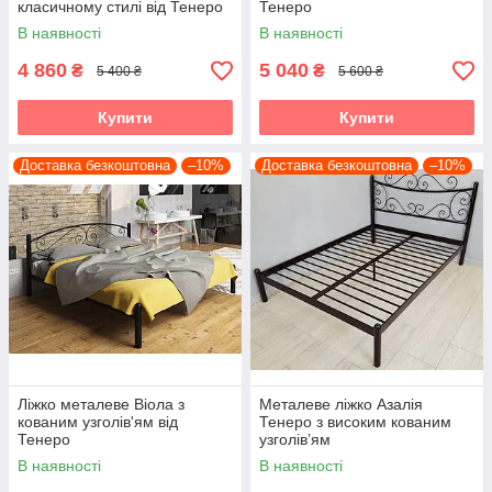
класичному стилі від Тенеро
Тенеро
В наявності
В наявності
4 860
5 040
₴
₴
5 400 ₴
5 600 ₴
Купити
Купити
Доставка безкоштовна
–10%
Доставка безкоштовна
–10%
Ліжко металеве Віола з
Металеве ліжко Азалія
кованим узголів'ям від
Тенеро з високим кованим
Тенеро
узголів’ям
В наявності
В наявності