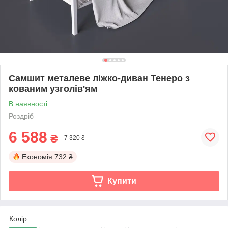
Самшит металеве ліжко-диван Тенеро з
кованим узголів'ям
В наявності
Роздріб
6 588
₴
7 320 ₴
Економія
732 ₴
Купити
Колір