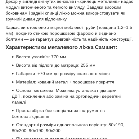
Декор у вигляді вигнутих вензелів і «крилець метеликів» надає
моделі витонченого та легкого вигляду. Завдяки високим
боковинам і задній спинці ліжко можна використовувати як
зручний диван для відпочинку.
Каркас виготовлено з міцної меблевої труби (товщина 1.2–1.5
мм), покрито стійкою порошковою фарбою й з'єднано
болтами — це гарантує довговічність та надійність конструкції.
Характеристики металевого ліжка Самшит:
Висота узголів’я: 770 мм
Висота від підлоги до матраца: 255 мм
Габарити: +70 мм до розміру спального місця
Матеріал: кований метал + порошкове покриття
Основа: металева. Можлива установка підкладки
ДВП, посилення або заміна на ортопедичні дерев'яні
ламелі
Проста збірка без спеціальних інструментів —
болтове з’єднання
Стандартні розміри односпального варіанту: 80x190,
80x200, 90x190, 90x200