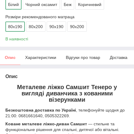
Білий
Чорний оксамит
Беж
Коричневий
Розміри рекомендованого матраца
80х190
80х200
90х190
90х200
В наявності
Опис
Характеристики
Відгуки про товар
Доставка
Опис
Металеве ліжко Самшит Тенеро у
вигляді диванчика з кованими
візерунками
Безкоштовна доставка по Україні
, телефонуйте щодня до
21:00: 0681661640, 0505322269.
Коване металеве ліжко-диван Самшит
— стильне та
функціональне рішення для спальні, дитячої або вітальні.