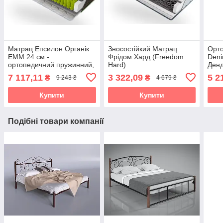
Матрац Епсилон Органік
Зносостійкий Матрац
Орт
EMM 24 см -
Фрідом Хард (Freedom
Deni
ортопедичний пружинний,
Hard)
Денд
IQ Spring, до 150 кг
жорс
7 117,11
3 322,09
5 2
₴
₴
9 243 ₴
4 679 ₴
(Epsilon Organic)
пруж
Купити
Купити
Подібні товари компанії