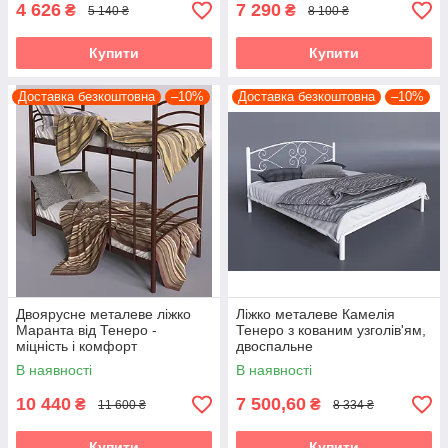
4 626
7 290
₴
₴
5 140 ₴
8 100 ₴
Купити
Купити
Доставка безкоштовна
–10%
Доставка безкоштовна
–10%
Двоярусне металеве ліжко
Ліжко металеве Камелія
Маранта від Тенеро -
Тенеро з кованим узголів'ям,
міцність і комфорт
двоспальне
В наявності
В наявності
10 440
7 500,60
₴
₴
11 600 ₴
8 334 ₴
Купити
Купити