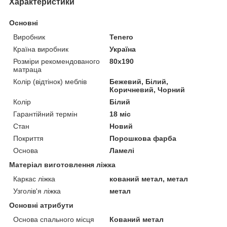
Характеристики
Основні
Виробник
Tenero
Країна виробник
Україна
Розміри рекомендованого
80х190
матраца
Колір (відтінок) меблів
Бежевий, Білий,
Коричневий, Чорний
Колір
Білий
Гарантійний термін
18 міс
Стан
Новий
Покриття
Порошкова фарба
Основа
Ламелі
Матеріал виготовлення ліжка
Каркас ліжка
кований метал, метал
Узголів'я ліжка
метал
Основні атрибути
Основа спального місця
Кований метал