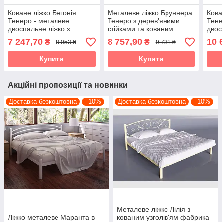
Коване ліжко Бегонія
Металеве ліжко Бруннера
Кова
Тенеро - металеве
Тенеро з дерев'яними
Тен
двоспальне ліжко з
стійками та кованим
двос
високим узголів'ям
узголів'ям
узго
7 247,70
8 757,90
10 
₴
₴
8 053 ₴
9 731 ₴
Купити
Купити
Акційні пропозиції та новинки
Доставка безкоштовна
–10%
Доставка безкоштовна
–10%
Металеве ліжко Лілія з
Ліжко металеве Маранта в
кованим узголів'ям фабрика