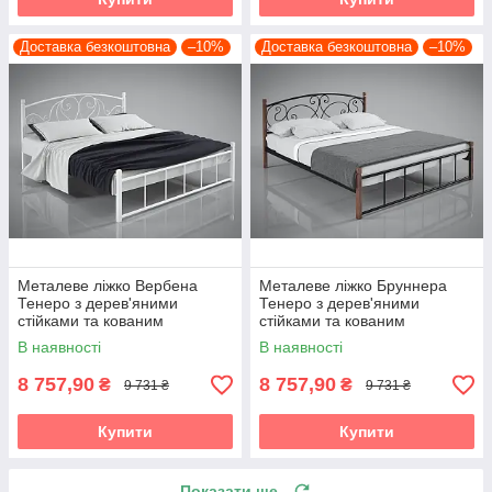
Доставка безкоштовна
–10%
Доставка безкоштовна
–10%
Металеве ліжко Вербена
Металеве ліжко Бруннера
Тенеро з дерев'яними
Тенеро з дерев'яними
стійками та кованим
стійками та кованим
візерунком
узголів'ям
В наявності
В наявності
8 757,90
8 757,90
₴
₴
9 731 ₴
9 731 ₴
Купити
Купити
Показати ще