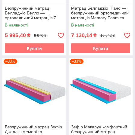
Безпружинний матрац
Матрац Белладжіо Піано —
Белладжіо Белло —
безпружинний ортопедичний
ортопедичний матрац із 7
матрац із Memory Foam та
зонами підтримки та
різною жорсткістю сторін
В наявності
В наявності
масажним ефектом
5 995,40
7 130,14
₴
₴
9 670 ₴
10 642 ₴
Купити
Купити
–33%
–33%
Безпружинний матрац Зефір
Зефір Макарун комфортний
Джеллі з меморі та
безпружинний матрац