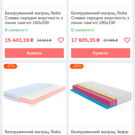
Безпружинний матрац Лейзі
Безпружинний матрац Лейзі
Сливки середня жорсткость з
Сливки середня жорсткость з
піною пам'яті 160х200
піною пам'яті 180х190
В наявності
В наявності
15 443,19
17 605,35
₴
₴
24 513 ₴
27 945 ₴
Купити
Купити
–37%
–33%
Безпружинний матрац Лейзі
Безпружинний матрац Зефір