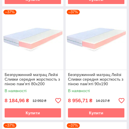
–37%
–37%
Безпружинний матрац Лейзі
Безпружинний матрац Лейзі
Сливки середня жорсткость з
Сливки середня жорсткость з
піною пам'яті 80х200
піною пам'яті 90х190
В наявності
В наявності
8 184,96
8 956,71
₴
₴
12 992 ₴
14 217 ₴
Купити
Купити
–37%
–37%