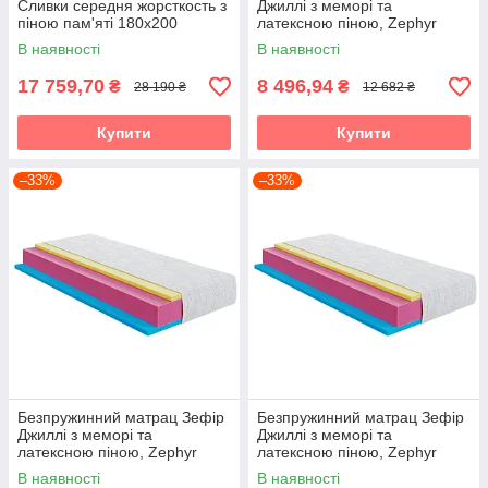
Сливки середня жорсткость з
Джиллі з меморі та
піною пам'яті 180х200
латексною піною, Zephyr
Jelly 80х200
В наявності
В наявності
17 759,70
8 496,94
₴
₴
28 190 ₴
12 682 ₴
Купити
Купити
–33%
–33%
Безпружинний матрац Зефір
Безпружинний матрац Зефір
Джиллі з меморі та
Джиллі з меморі та
латексною піною, Zephyr
латексною піною, Zephyr
Jelly 90х190
Jelly 90х200
В наявності
В наявності