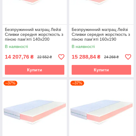
Безпружинний матрац Лейзі
Безпружинний матрац Лейзі
Сливки середня жорсткость з
Сливки середня жорсткость з
піною пам'яті 140х200
піною пам'яті 160х190
В наявності
В наявності
14 207,76
15 288,84
₴
₴
22 552 ₴
24 268 ₴
Купити
Купити
–37%
–37%