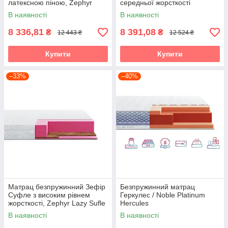
латексною піною, Zephyr
середньої жорсткості
Jelly
В наявності
В наявності
8 336,81
8 391,08
₴
₴
12 443 ₴
12 524 ₴
Купити
Купити
–33%
–40%
Матрац безпружинний Зефір
Безпружинний матрац
Суфле з високим рівнем
Геркулес / Noble Platinum
жорсткості, Zephyr Lazy Sufle
Hercules
В наявності
В наявності