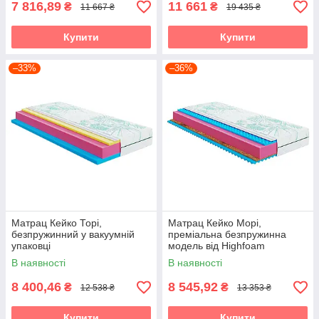
7 816,89
11 661
₴
₴
11 667 ₴
19 435 ₴
Купити
Купити
–33%
–36%
Матрац Кейко Торі,
Матрац Кейко Морі,
безпружинний у вакуумній
преміальна безпружинна
упаковці
модель від Highfoam
В наявності
В наявності
8 400,46
8 545,92
₴
₴
12 538 ₴
13 353 ₴
Купити
Купити