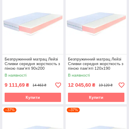
Безпружинний матрац Лейзі
Безпружинний матрац Лейзі
Сливки середня жорсткость з
Сливки середня жорсткость з
піною пам'яті 90х200
піною пам'яті 120х190
В наявності
В наявності
9 111,69
12 045,60
₴
₴
14 463 ₴
19 120 ₴
Купити
Купити
–37%
–37%