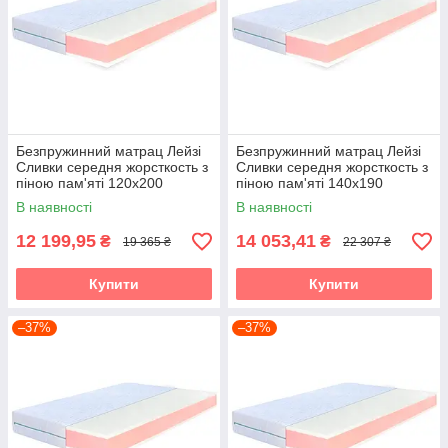
Безпружинний матрац Лейзі
Безпружинний матрац Лейзі
Сливки середня жорсткость з
Сливки середня жорсткость з
піною пам'яті 120х200
піною пам'яті 140х190
В наявності
В наявності
12 199,95
14 053,41
₴
₴
19 365 ₴
22 307 ₴
Купити
Купити
–37%
–37%