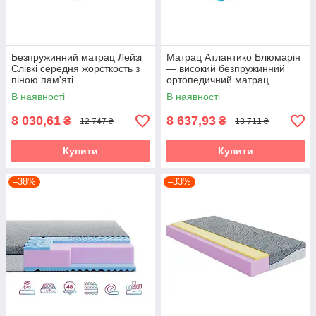
Безпружинний матрац Лейзі
Матрац Атлантико Блюмарін
Слівкі середня жорсткость з
— високий безпружинний
піною пам'яті
ортопедичний матрац
середньої жорсткості
В наявності
В наявності
8 030,61
8 637,93
₴
₴
12 747 ₴
13 711 ₴
Купити
Купити
–38%
–33%