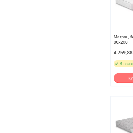
Матрац б
80х200
4 759,88
В наяв
К