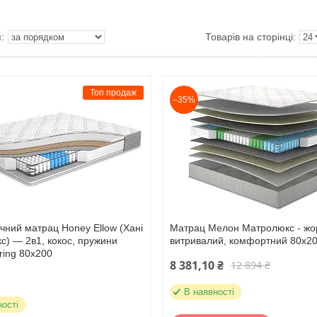
Топ продаж
–35%
чний матрац Honey Ellow (Хані
Матрац Мелон Матролюкс - жо
с) — 2в1, кокос, пружини
витривалий, комфортний 80х2
ring 80х200
8 381,10 ₴
12 894 ₴
В наявності
ності