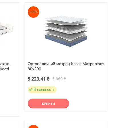
–11%
люкс -
Ортопедичний матрац Козак Матролюкс
кості
80х200
5 223,41 ₴
5 869 ₴
В наявності
КУПИТИ