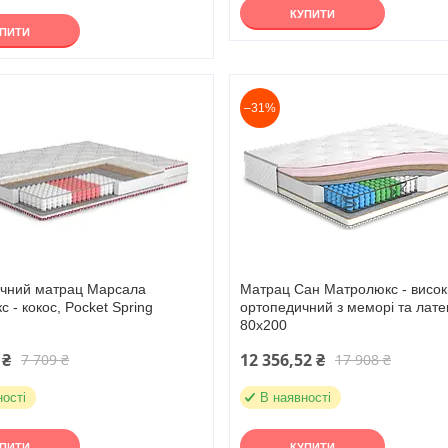
КУПИТИ
УПИТИ
–31%
чний матрац Марсала
Матрац Сан Матролюкс - висок
 - кокос, Pocket Spring
ортопедичний з меморі та лат
80х200
 ₴
12 356,52 ₴
7 709 ₴
17 908 ₴
ності
В наявності
УПИТИ
КУПИТИ