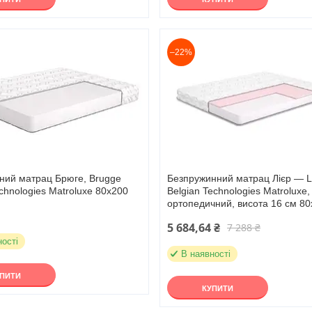
–22%
ний матрац Брюге, Brugge
Безпружинний матрац Лієр — L
echnologies Matroluxe 80х200
Belgian Technologies Matroluxe,
ортопедичний, висота 16 см 8
5 684,64 ₴
7 288 ₴
ності
В наявності
УПИТИ
КУПИТИ