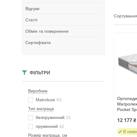
Відгуки
Статті
Обмін та повернення
Сертифікати
ФІЛЬТРИ
Виробник
Ортопеди
Matroluxe
63
Матролюк
Тип матраца
Pocket Sp
безпружинний
21
12 177 ₴
пружинний
42
В наяв
Розмір матраца, см