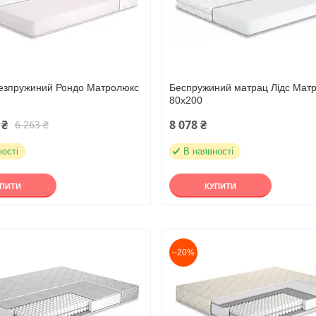
езпружиний Рондо Матролюкс
Беспружиний матрац Лідс Мат
80х200
 ₴
8 078 ₴
6 263 ₴
ності
В наявності
УПИТИ
КУПИТИ
–20%