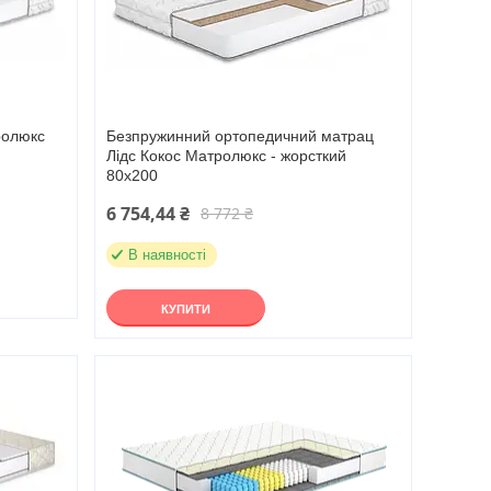
ролюкс
Безпружинний ортопедичний матрац
Лідс Кокос Матролюкс - жорсткий
80х200
6 754,44 ₴
8 772 ₴
В наявності
КУПИТИ