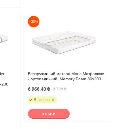
–20%
ier
Безпружинний матрац Монс Матролюкс
- ортопедичний, Memory Foam 80х200
0х200
6 966,40 ₴
8 708 ₴
В наявності
КУПИТИ