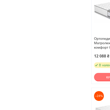
Ортопеди
Матролюкс
комфорт 
12 088 ₴
В наяв
К
–24%