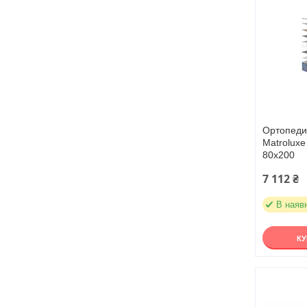
Ортопеди
Matroluxe
80х200
7 112 ₴
В наяв
К