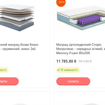
–35%
чний матрац Козак Кокос
Матрац ортопедичний Сторіс
 - пружинний, кокос 2в1
Матролюкс - середньо м'який, 
Memory Foam 80х200
11 785,80 ₴
18 132 ₴
ності
В наявності
УПИТИ
КУПИТИ