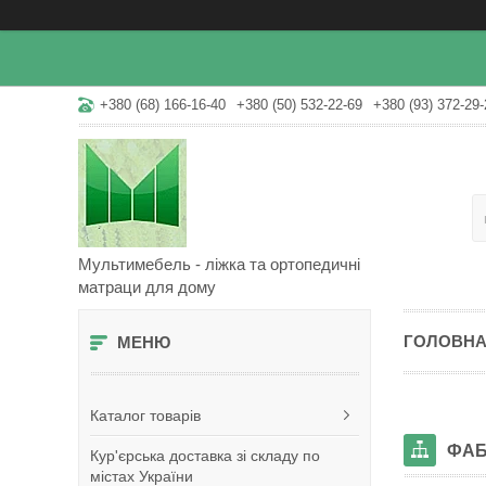
+380 (68) 166-16-40
+380 (50) 532-22-69
+380 (93) 372-29-
Мультимебель - ліжка та ортопедичні
матраци для дому
ГОЛОВН
Каталог товарів
ФАБ
Кур'єрська доставка зі складу по
містах України