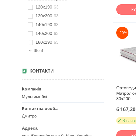
120х190
63
К
120х200
63
140х190
63
–20%
140х200
63
160х190
63
Ще 8
КОНТАКТИ
Ортопеди
Матролюкс
Мультимеблі
80х200
6 167,20
Дмитро
В наяв
вул. Бориспільська 9, Київ, Україна
К