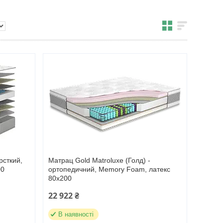
рсткий,
Матрац Gold Matroluxe (Голд) -
00
ортопедичний, Memory Foam, латекс
80х200
22 922 ₴
В наявності