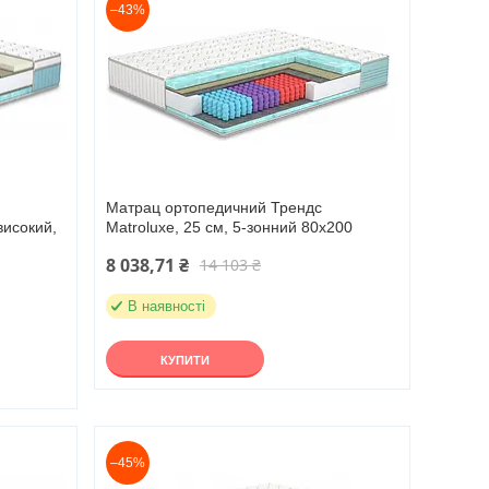
–43%
Матрац ортопедичний Трендс
високий,
Matroluxe, 25 см, 5-зонний 80х200
8 038,71 ₴
14 103 ₴
В наявності
КУПИТИ
–45%