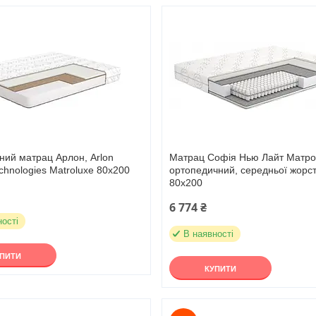
ний матрац Арлон, Arlon
Матрац Софія Нью Лайт Матро
echnologies Matroluxe 80х200
ортопедичний, середньої жорст
80х200
6 774 ₴
ності
В наявності
УПИТИ
КУПИТИ