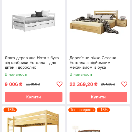
Ліжко дерев'яне Нота з бука
Дерев'яне ліжко Селена
від фабрики Естелла - для
Естелла з підйомним
дітей і дорослих
механізмом із бука
В наявності
В наявності
9 006
22 369,20
₴
₴
11 850 ₴
26 630 ₴
Купити
Купити
–15%
Топ продажів
–15%