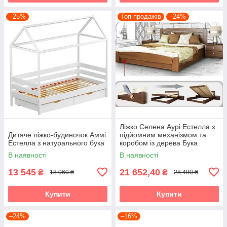
–25%
Топ продажів
–24%
Ліжко Селена Аурі Естелла з
Дитяче ліжко-будиночок Аммі
підйомним механізмом та
Естелла з натурального бука
коробом із дерева Бука
В наявності
В наявності
13 545
21 652,40
₴
₴
18 060 ₴
28 490 ₴
Купити
Купити
–24%
–16%