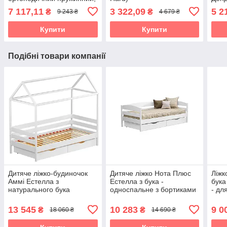
IQ Spring, до 150 кг
жорс
7 117,11
3 322,09
5 2
₴
₴
9 243 ₴
4 679 ₴
(Epsilon Organic)
пруж
Купити
Купити
Подібні товари компанії
Дитяче ліжко-будиночок
Дитяче ліжко Нота Плюс
Ліжк
Аммі Естелла з
Естелла з бука -
бука
натурального бука
односпальне з бортиками
- дл
13 545
10 283
9 0
₴
₴
18 060 ₴
14 690 ₴