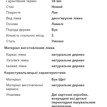
Гарантійний термін
18 міс
Стан
Новий
Покриття
Лак
Вид ліжка
двох'ярусне ліжко
Основа
Ламелі
Порода дерева
Бук
Кількість спальних місць
2
Стать
Унісекс
Матеріал виготовлення ліжка
Каркас ліжка
натуральне дерево
Узголів'я ліжка
натуральне дерево
Ізніжжя ліжка
натуральне дерево
Користувальницькі характеристики
Матеріал
Бук Щит
Матеріал виготовлення
натуральне дерево
каркаса
Упаковка
Дві картонні коробки,
всередині всі деталі
перекладені пакувальним
матеріалом