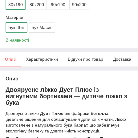
80х190
80х200
90х190
90х200
Матеріал
Бук Щит
Бук Масив
В наявності
Опис
Характеристики
Відгуки про товар
Доставка
Опис
Двоярусне ліжко Дует Плюс із
вигнутими бортиками — дитяче ліжко з
бука
Двоярусне ліжко
Дует Плюс
від фабрики
Естелла
—
ідеальне рішення для облаштування дитячої кімнати. Ліжко
виготовлене з натурального бука Карпат, що забезпечує
екологічну безпеку та довговічність конструкції.