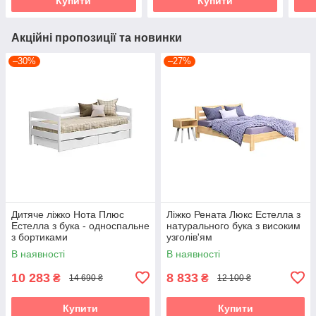
Купити
Купити
Акційні пропозиції та новинки
–30%
–27%
Дитяче ліжко Нота Плюс
Ліжко Рената Люкс Естелла з
Естелла з бука - односпальне
натурального бука з високим
з бортиками
узголів'ям
В наявності
В наявності
10 283
8 833
₴
₴
14 690 ₴
12 100 ₴
Купити
Купити