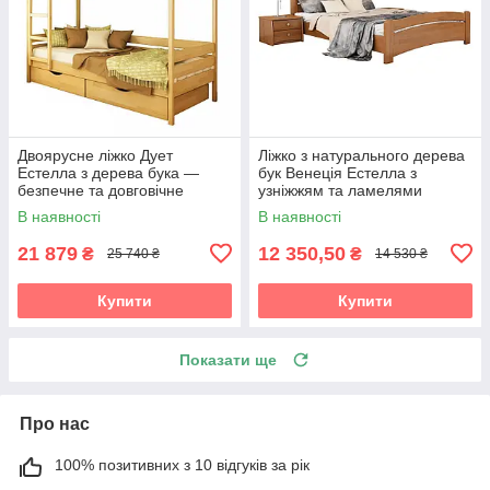
Двоярусне ліжко Дует
Ліжко з натурального дерева
Естелла з дерева бука —
бук Венеція Естелла з
безпечне та довговічне
узніжжям та ламелями
В наявності
В наявності
21 879
12 350,50
₴
₴
25 740 ₴
14 530 ₴
Купити
Купити
Показати ще
Про нас
100% позитивних з 10 відгуків за рік