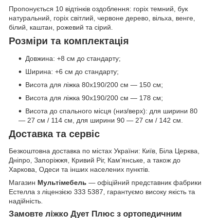
Пропонується 10 відтінків оздоблення: горіх темний, бук
натуральний, горіх світлий, червоне дерево, вільха, венге,
білий, каштан, рожевий та сірий.
Розміри та комплектація
Довжина: +8 см до стандарту;
Ширина: +6 см до стандарту;
Висота для ліжка 80х190/200 см — 150 см;
Висота для ліжка 90х190/200 см — 178 см;
Висота до спального місця (низ/верх): для ширини 80
— 27 см / 114 см, для ширини 90 — 27 см / 142 см.
Доставка та сервіс
Безкоштовна доставка по містах України: Київ, Біла Церква,
Дніпро, Запоріжжя, Кривий Ріг, Кам’янське, а також до
Харкова, Одеси та інших населених пунктів.
Магазин
Мультімебель
— офіційний представник фабрики
Естелла з ліцензією 333 5387, гарантуємо високу якість та
надійність.
Замовте ліжко Дует Плюс з ортопедичним