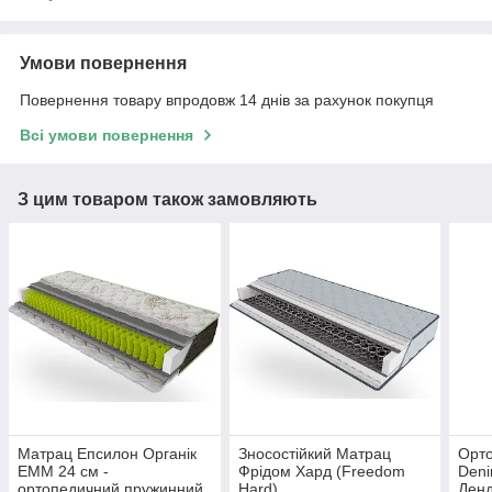
Умови повернення
Повернення товару впродовж 14 днів за рахунок покупця
Всі умови повернення
З цим товаром також замовляють
Матрац Епсилон Органік
Зносостійкий Матрац
Орт
EMM 24 см -
Фрідом Хард (Freedom
Deni
ортопедичний пружинний,
Hard)
Денд