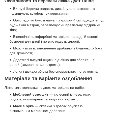
Особливості та переваги ліжка Дует Плюс
Вигнуті бортики надають дизайну елегантності та
підвищують комфорт використання;
Ортопедичні букові ламелі з кроком 4 см підходять під
будь-який матрац, забезпечуючи правильну підтримку
тіла;
Екологічні лакофарбові матеріали на водній основі
безпечні для дітей і не викликають алергії;
Можливість встановлення драбинки з будь-якого боку
для зручності;
Додаткові висувні ящики під ліжко для зберігання
речей (замовляються окремо);
Легка і швидка збірка без спеціальних інструментів.
Матеріали та варіанти оздоблення
Ліжко виготовляється з двох матеріалів на вибір:
Меблевий єврощит
— склеєний із невеликих
брусків, популярний та надійний варіант;
Масив бука
— склейка з довгих брусків із
рівномірним малюнком деревини.