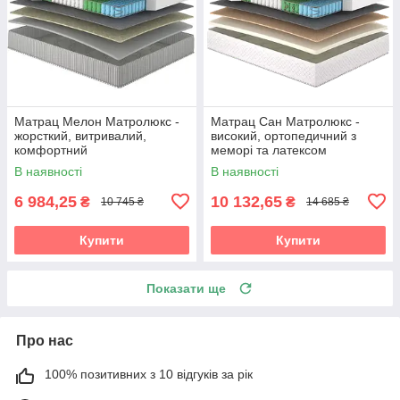
Матрац Мелон Матролюкс -
Матрац Сан Матролюкс -
жорсткий, витривалий,
високий, ортопедичний з
комфортний
меморі та латексом
В наявності
В наявності
6 984,25
10 132,65
₴
₴
10 745 ₴
14 685 ₴
Купити
Купити
Показати ще
Про нас
100% позитивних з 10 відгуків за рік