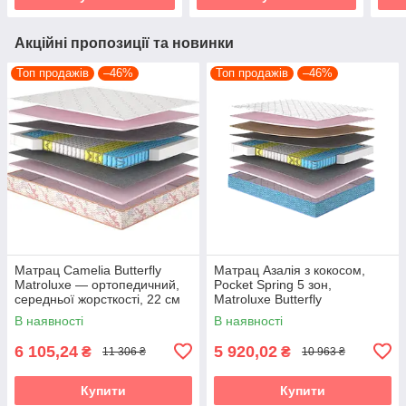
Акційні пропозиції та новинки
Топ продажів
–46%
Топ продажів
–46%
Матрац Camelia Butterfly
Матрац Азалія з кокосом,
Matroluxe — ортопедичний,
Pocket Spring 5 зон,
середньої жорсткості, 22 см
Matroluxe Butterfly
(Камелія)
В наявності
В наявності
6 105,24
5 920,02
₴
₴
11 306 ₴
10 963 ₴
Купити
Купити