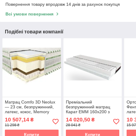
Повернення товару впродовж 14 днів за рахунок покупця
Всі умови повернення
Подібні товари компанії
Матрац Comfo 3D Neolux
Преміальний
Орт
— 23 см, безпружинний,
безпружинний матрац
Фен
латекс, кокос, Memory
Карат EMM 160х200 з
лате
натуральним латексом 3
10 507,14
14 020,50
10 
₴
₴
Zone та піною Orthogel
11 298 ₴
28 041 ₴
15 97
Купити
Купити