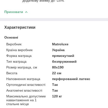
додаткову знижку до -15%.
Приховати
Характеристики
Основні
Виробник
Matroluxe
Країна виробник
Україна
Форма матраца
прямокутний
Тип матраца
безпружинний
Розмір матраца, см
80х190
Висота
22 см
Наповнення матраца
перфорований латекс
Ортопедичні властивості
Так
Анатомічні властивості
Так
Максимально допустиме
120 кг
навантаження на 1
спальне місце