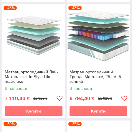
–45%
–43%
Матрац ортопедичний Лайк
Матрац ортопедичний
Матролюкс, In Style Like
Трендс Matroluxe, 25 см, 5-
matroluxe
зонний
В наявності
В наявності
7 110,40
6 794,40
₴
₴
12 928 ₴
11 920 ₴
Купити
Купити
–39%
–35%