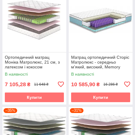
Ортопедичний матрац
Матрац ортопедичний Сторіс
Моніка Матролюкс, 21 см, з
Матролюкс - середньо
латексом і кокосом
м'який, високий, Memory
Foam
В наявності
В наявності
7 105,28
10 585,90
₴
₴
11 648 ₴
16 286 ₴
Купити
Купити
–35%
–31%