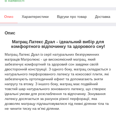
В наявності
Опис
Характеристики
Відгуки про товар
Доставка
Опис
Матрац Латекс Дуал - ідеальний вибір для
комфортного відпочинку та здорового сну!
Матрац Латекс Дуал із серії натуральних безпружинних
матраців Матролюкс - це високоякісний матрац, який
забезпечує комфортний та здоровий сон завдяки своїй
двосторонній конструкції. З одного боку, матрац складається з
натурального перфорованого латексу та кокосової плити, які
забезпечують ортопедичний ефект та допомагають зняти
напругу та втому. З іншого боку, матрац має подвійний
товстий шар натурального зонованого латексу, що створює
ідеальні умови для розслаблення та відпочинку. Зонування
латексу досягається за рахунок різної перфорації, яка
дозволяє матрацу підлаштовуватися під певні ділянки тіла та
не чинити тиску на м'які ділянки.