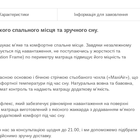
Характеристики
Інформація для замовлення
кого спального місця та зручного сну.
 шукає м'яке та комфортне спальне місце. Завдяки незалежному
ується під навантаження, не поступаючись у жорсткості та
ization Frame) по периметру матраца підвищує його міцність та
асною основою і бічною стрічкою стьобаного чохла («MaxiAir»), що
мфортної температури під час сну. Натуральна вовна та бавовна,
мат контроль та надають матрацу додаткову м'якість.
лекс, який забезпечує рівномірне навантаження на поверхні
 матраца виготовлений з якісного жаккарда з додаванням м'якого
додатковий комфорт під час сну.
о нас за консультацією щодня до 21.00, і ми допоможемо підібрати
ійснимо зручну доставку.