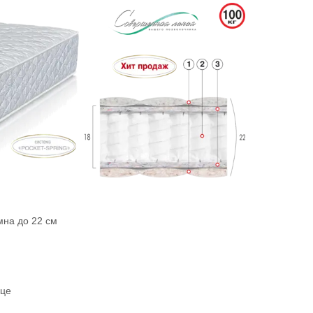
мна до 22 см
сце