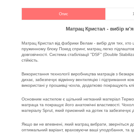
Опис
Матрац Кристал - вибір м'я
Матрац Кристал від фабрики Велам - вибір для тих, хто
пружинному блоку Покед спринг, матрац легко підлаштов
довговічності. Система стабілізації "DSF" (Double Stabil
стійкість.
Використання технології виробництва матраців з безкарк
дихає, забезпечує відмінну вентиляцію і підтримання ко
використані у прошивці чохла, додатково покращують клі
Основним настилом є щільний нетканий матеріал Термоф
матраца та покращує його анатомічні властивості. Чохол
матеріалу Sprut, який приємний на дотик та забезпечує 
Якщо ви не впевнені, який матрац вибрати, зверніться д
оптимальний варіант, враховуючи ваші уподобання, та зд