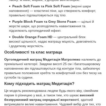
Peach Soft Foam та Pink Soft Foam
(верхні шари
наповнення) — еластичні піни, що створюють комфорт,
правильно підлаштовуються під тіло.
Purple Block Foam та Grey Stone Foam
— щільні й
жорсткі шари, що розподіляють навантаження та
підсилюють ортопедичний ефект.
Double Orange Foam HD
— центральний блок
високої щільності, надає матрацу міцність, довговічність
і додаткову жорсткість.
Особливості та клас матраца
Ортопедичний матрац Медитація Матролюкс
належить до
преміальної категорії. Завдяки висоті 25 см і багатошаровому
наповненню він підлаштовується під контури тіла, забезпечує
правильне положення хребта та комфортний сон без тиску на
суглоби та судини.
Кому підходить матрац Медитація?
Ця модель рекомендована людям будь-якого віку, сімейним
парам із різницею у вазі, а також тим, хто шукає
високий
безпружинний матрац середньої жорсткості
, здатний
витримувати великі навантаження. Чудовий вибір для тих, хто