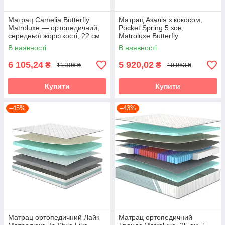
Матрац Camelia Butterfly
Матрац Азалія з кокосом,
Matroluxe — ортопедичний,
Pocket Spring 5 зон,
середньої жорсткості, 22 см
Matroluxe Butterfly
(Камелія)
В наявності
В наявності
6 105,24
5 920,02
₴
₴
11 306 ₴
10 963 ₴
Купити
Купити
–45%
–43%
Матрац ортопедичний Лайк
Матрац ортопедичний