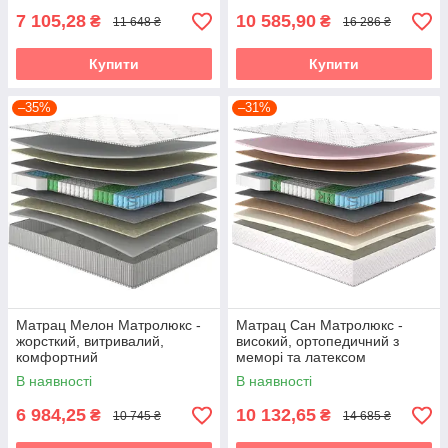
7 105,28
10 585,90
₴
₴
11 648 ₴
16 286 ₴
Купити
Купити
–35%
–31%
Матрац Мелон Матролюкс -
Матрац Сан Матролюкс -
жорсткий, витривалий,
високий, ортопедичний з
комфортний
меморі та латексом
В наявності
В наявності
6 984,25
10 132,65
₴
₴
10 745 ₴
14 685 ₴