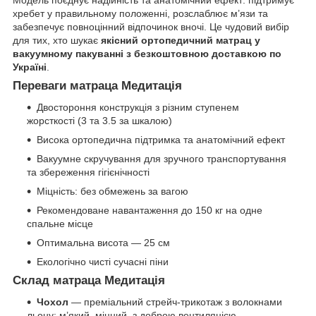
Модель поєднує надійність та анатомічний ефект: підтримує
хребет у правильному положенні, розслаблює м’язи та
забезпечує повноцінний відпочинок вночі. Це чудовий вибір
для тих, хто шукає
якісний ортопедичний матрац у
вакуумному пакуванні з безкоштовною доставкою по
Україні
.
Переваги матраца Медитація
Двостороння конструкція з різним ступенем
жорсткості (3 та 3.5 за шкалою)
Висока ортопедична підтримка та анатомічний ефект
Вакуумне скручування для зручного транспортування
та збереження гігієнічності
Міцність: без обмежень за вагою
Рекомендоване навантаження до 150 кг на одне
спальне місце
Оптимальна висота — 25 см
Екологічно чисті сучасні піни
Склад матраца Медитація
Чохол
— преміальний стрейч-трикотаж з волокнами
льону: м’який, міцний, з доброю вентиляцією.