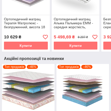
Ортопедичний матрац
Ортопедичний матрац
Без
Терапія Матролюкс -
Альма Пальмера ЕММ -
Елан
безпружинний, висота 18
середня жорсткість,
сере
см, середня жорсткість
висота 20 см, пружинний
орто
блок Pocket 5 зон
15 с
10 629
5 498,69
3 9
₴
₴
8 207 ₴
Купити
Купити
Акційні пропозиції та новинки
Топ продажів
–46%
Топ продажів
–46%