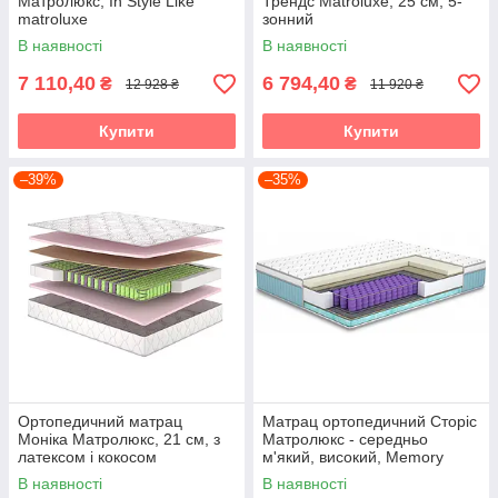
Матролюкс, In Style Like
Трендс Matroluxe, 25 см, 5-
matroluxe
зонний
В наявності
В наявності
7 110,40
6 794,40
₴
₴
12 928 ₴
11 920 ₴
Купити
Купити
–39%
–35%
Ортопедичний матрац
Матрац ортопедичний Сторіс
Моніка Матролюкс, 21 см, з
Матролюкс - середньо
латексом і кокосом
м'який, високий, Memory
Foam
В наявності
В наявності