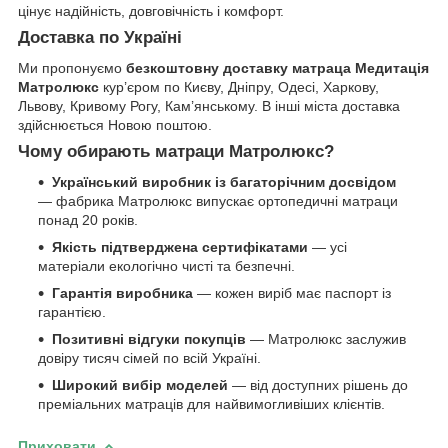
цінує надійність, довговічність і комфорт.
Доставка по Україні
Ми пропонуємо
безкоштовну доставку матраца Медитація
Матролюкс
кур’єром по Києву, Дніпру, Одесі, Харкову,
Львову, Кривому Рогу, Кам’янському. В інші міста доставка
здійснюється Новою поштою.
Чому обирають матраци Матролюкс?
Український виробник із багаторічним досвідом
— фабрика Матролюкс випускає ортопедичні матраци
понад 20 років.
Якість підтверджена сертифікатами
— усі
матеріали екологічно чисті та безпечні.
Гарантія виробника
— кожен виріб має паспорт із
гарантією.
Позитивні відгуки покупців
— Матролюкс заслужив
довіру тисяч сімей по всій Україні.
Широкий вибір моделей
— від доступних рішень до
преміальних матраців для найвимогливіших клієнтів.
Приховати