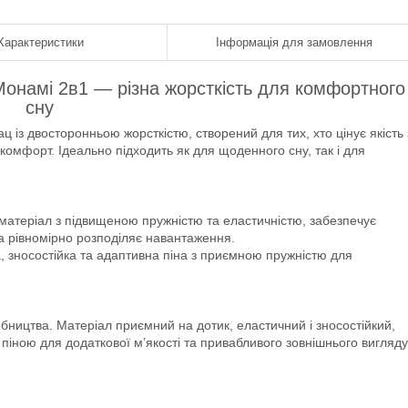
Характеристики
Інформація для замовлення
онамі 2в1 — різна жорсткість для комфортного
сну
із двосторонньою жорсткістю, створений для тих, хто цінує якість 
омфорт. Ідеально підходить як для щоденного сну, так і для
 матеріал з підвищеною пружністю та еластичністю, забезпечує
а рівномірно розподіляє навантаження.
а, зносостійка та адаптивна піна з приємною пружністю для
бництва. Матеріал приємний на дотик, еластичний і зносостійкий,
іною для додаткової м’якості та привабливого зовнішнього вигляду