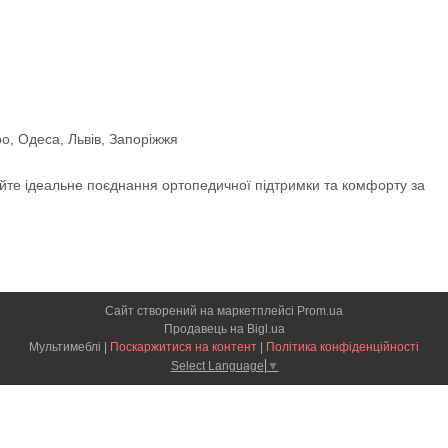
про, Одеса, Львів, Запоріжжя
йте ідеальне поєднання ортопедичної підтримки та комфорту за
Сайт створений на маркетплейсі
Prom.ua
Продавець на Bigl.ua
Мультимеблі |
Поскаржитися на контент
|
Політика конфіденційності
Select Language
▼