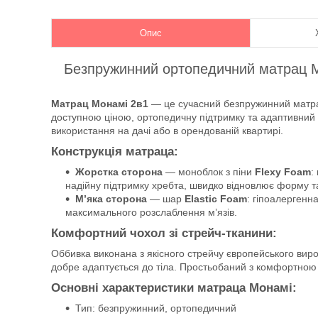
Опис
Безпружинний ортопедичний матрац М
Матрац Монамі 2в1
— це сучасний безпружинний матрац 
доступною ціною, ортопедичну підтримку та адаптивний к
використання на дачі або в орендованій квартирі.
Конструкція матраца:
Жорстка сторона
— моноблок з піни
Flexy Foam
:
надійну підтримку хребта, швидко відновлює форму т
М’яка сторона
— шар
Elastic Foam
: гіпоалергенн
максимального розслаблення м’язів.
Комфортний чохол зі стрейч-тканини:
Оббивка виконана з якісного стрейчу європейського виро
добре адаптується до тіла. Простьобаний з комфортною п
Основні характеристики матраца Монамі:
Тип: безпружинний, ортопедичний