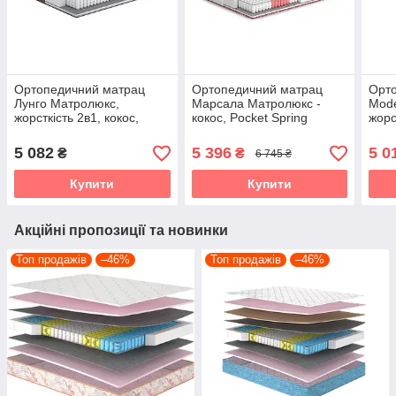
Ортопедичний матрац
Ортопедичний матрац
Орт
Лунго Матролюкс,
Марсала Матролюкс -
Mode
жорсткість 2в1, кокос,
кокос, Pocket Spring
жорс
Pocket Spring
Spri
5 082
5 396
5 0
₴
₴
6 745 ₴
Купити
Купити
Акційні пропозиції та новинки
Топ продажів
–46%
Топ продажів
–46%