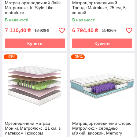
Матрац ортопедичний Лайк
Матрац ортопедичний
Матролюкс, In Style Like
Трендс Matroluxe, 25 см, 5-
matroluxe
зонний
В наявності
В наявності
7 110,40
6 794,40
₴
₴
12 928 ₴
11 920 ₴
Купити
Купити
–39%
–35%
Ортопедичний матрац
Матрац ортопедичний Сторіс
Моніка Матролюкс, 21 см, з
Матролюкс - середньо
латексом і кокосом
м'який, високий, Memory