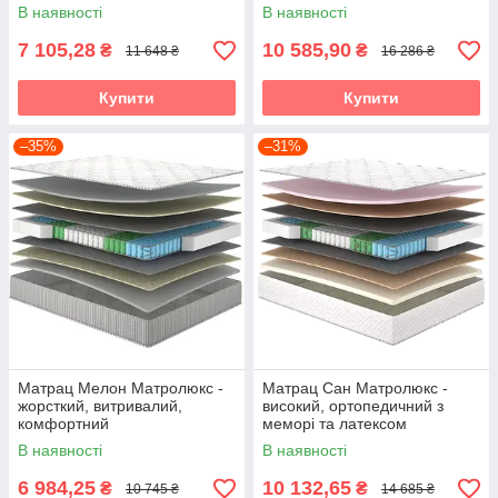
Foam
В наявності
В наявності
7 105,28
10 585,90
₴
₴
11 648 ₴
16 286 ₴
Купити
Купити
–35%
–31%
Матрац Мелон Матролюкс -
Матрац Сан Матролюкс -
жорсткий, витривалий,
високий, ортопедичний з
комфортний
меморі та латексом
В наявності
В наявності
6 984,25
10 132,65
₴
₴
10 745 ₴
14 685 ₴