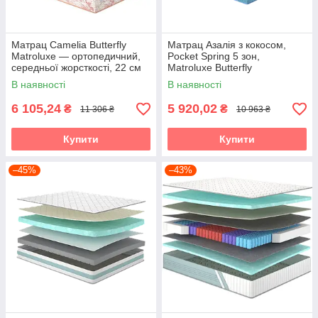
Матрац Camelia Butterfly
Матрац Азалія з кокосом,
Matroluxe — ортопедичний,
Pocket Spring 5 зон,
середньої жорсткості, 22 см
Matroluxe Butterfly
(Камелія)
В наявності
В наявності
6 105,24
5 920,02
₴
₴
11 306 ₴
10 963 ₴
Купити
Купити
–45%
–43%