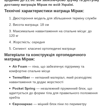
щоденно до 21:00. Ми забезпечуємо зручну та доступну
доставку матраців Міраж по всій Україні.
Технічні характеристики матраца Міраж:
Двостороння модель для збільшення терміну служби
Висота матраца: 18 см
Максимальне навантаження на спальне місце: до
120 кг
Жорсткість: середня
Сегмент: класичні ортопедичні матраци
Матеріали та конструкція ортопедичного
матраца Міраж:
Air Foam
— піна, що забезпечує підтримку та
комфортне спальне місце
Termofiber
— нетканий матеріал, який розподіляє
навантаження та додає жорсткості
Pocket Spring
— незалежний пружинний блок, що
адаптується до форми тіла для правильного положення
хребта
Єврокаркас
— міцний блок піни по периметру