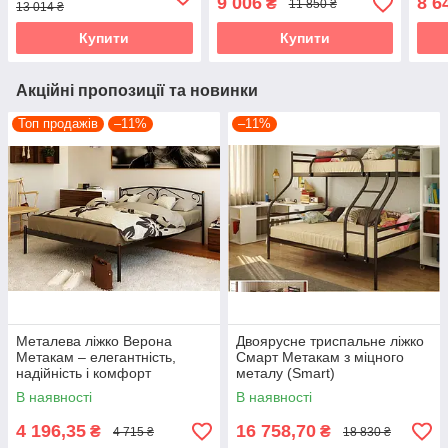
9 006
8 6
₴
11 850 ₴
13 014 ₴
Купити
Купити
Акційні пропозиції та новинки
Топ продажів
–11%
–11%
Металева ліжко Верона
Двоярусне триспальне ліжко
Метакам – елегантність,
Смарт Метакам з міцного
надійність і комфорт
металу (Smart)
В наявності
В наявності
4 196,35
16 758,70
₴
₴
4 715 ₴
18 830 ₴