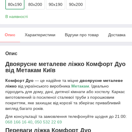
80х190
80х200
90х190
90х200
В наявності
Опис
Характеристики
Відгуки про товар
Доставка
Опис
Двоярусне металеве ліжко Комфорт Дуо
від Метакам Київ
Комфорт Дуо
— це надійне та міцне
двоярусне металеве
ліжко
від українського виробника
Метакам
. Ідеально
підходить для дому, дачі, дитячої кімнати або хостелу. Каркас
виготовлений із посиленої сталевої труби з порошковим
покриттям, яке захищає від корозії та зберігає привабливий
вигляд багато років.
Для консультації та замовлення телефонуйте щодня до 21:00:
068 166 16 40
,
050 532 22 69
Переваги ліжка Комфорт Дуо