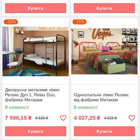
Купити
Купити
–11%
–11%
Двоярусне металеве ліжко
Релакс Дуо 1, Relax Duo,
Односпальне ліжко Релакс
фабрика Метакам
від фабрики Метакам
В наявності
В наявності
7 596,15
4 027,25
₴
₴
8 535 ₴
4 525 ₴
Купити
Купити