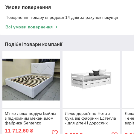
Умови повернення
Повернення товару впродовж 14 днів за рахунок покупця
Всі умови повернення
Подібні товари компанії
М'яке ліжко-подіум Бейліз
Ліжко дерев'яне Нота з
Ліжк
з підйомним механізмом
бука від фабрики Естелла
Тене
фабрика Sentenzo
- для дітей і дорослих
вирі
дере
11 712,60
₴