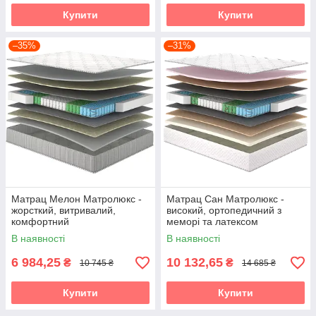
Купити
Купити
–35%
–31%
Матрац Мелон Матролюкс -
Матрац Сан Матролюкс -
жорсткий, витривалий,
високий, ортопедичний з
комфортний
меморі та латексом
В наявності
В наявності
6 984,25
10 132,65
₴
₴
10 745 ₴
14 685 ₴
Купити
Купити