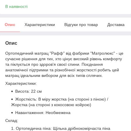
В наявності
Опис
Характеристики
Відгуки про товар
Доставка
Опис
Ортопедичний матрац "Рафф" від фабрики "Матролюкс" - це
сучасне рішення для тих, хто цінує високий рівень комфорту
та піклується про здоров'я своєї спини. Поєднання
анатомічної підтримки та різнобічної жорсткості робить цей
матрац ідеальним вибором для всіх типів сплячих.
Характеристики:
Висота: 22 см
Жорсткість: В міру жорстка (на стороні з піною) /
Жорстка (на стороні з кокосовою койрою)
Навантаження: Необмежена
Склад:
Ортопедична піна: Щільна дрібнокомірчаста піна