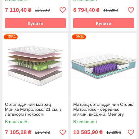
7 110,40
6 794,40
₴
₴
12 928 ₴
11 920 ₴
Купити
Купити
–39%
–35%
Ортопедичний матрац
Матрац ортопедичний Сторіс
Моніка Матролюкс, 21 см, з
Матролюкс - середньо
латексом і кокосом
м'який, високий, Memory
Foam
В наявності
В наявності
7 105,28
10 585,90
₴
₴
11 648 ₴
16 286 ₴