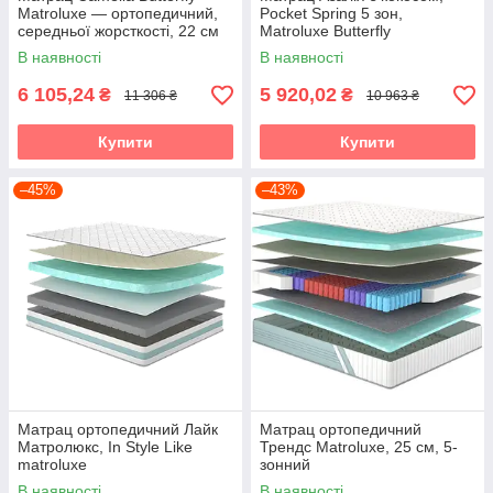
Matroluxe — ортопедичний,
Pocket Spring 5 зон,
середньої жорсткості, 22 см
Matroluxe Butterfly
(Камелія)
В наявності
В наявності
6 105,24
5 920,02
₴
₴
11 306 ₴
10 963 ₴
Купити
Купити
–45%
–43%
Матрац ортопедичний Лайк
Матрац ортопедичний
Матролюкс, In Style Like
Трендс Matroluxe, 25 см, 5-
matroluxe
зонний
В наявності
В наявності