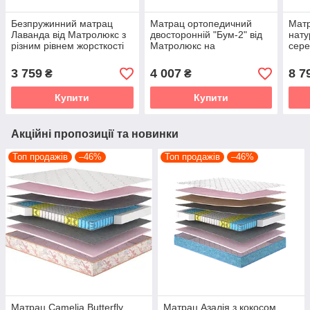
Безпружинний матрац
Матрац ортопедичний
Матр
Лаванда від Матролюкс з
двосторонній "Бум-2" від
нату
різним рівнем жорсткості
Матролюкс на
сере
незалежному пружинному
Мат
блоці.
3 759
4 007
8 7
₴
₴
Купити
Купити
Акційні пропозиції та новинки
Топ продажів
–46%
Топ продажів
–46%
Матрац Camelia Butterfly
Матрац Азалія з кокосом,