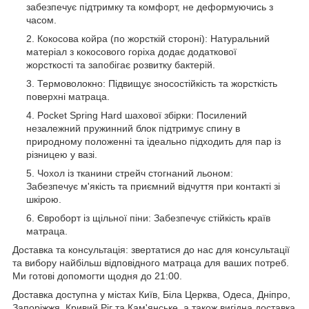
забезпечує підтримку та комфорт, не деформуючись з
часом.
Кокосова койра (по жорсткій стороні): Натуральний
матеріал з кокосового горіха додає додаткової
жорсткості та запобігає розвитку бактерій.
Термоволокно: Підвищує зносостійкість та жорсткість
поверхні матраца.
Pocket Spring Hard шахової збірки: Посилений
незалежний пружинний блок підтримує спину в
природному положенні та ідеально підходить для пар із
різницею у вазі.
Чохол із тканини стрейч стогнаний льоном:
Забезпечує м'якість та приємний відчуття при контакті зі
шкірою.
Євроборт із щільної піни: Забезпечує стійкість країв
матраца.
Доставка та консультація: звертатися до нас для консультації
та вибору найбільш відповідного матраца для ваших потреб.
Ми готові допомогти щодня до 21:00.
Доставка доступна у містах Київ, Біла Церква, Одеса, Дніпро,
Запоріжжя, Кривий Ріг та Кам'янське, а також вигідна доставка