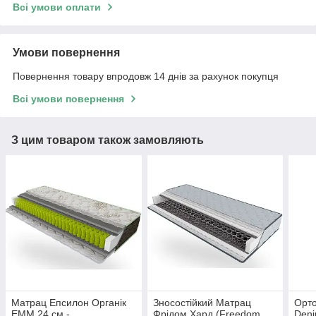
Всі умови оплати
Умови повернення
Повернення товару впродовж 14 днів за рахунок покупця
Всі умови повернення
З цим товаром також замовляють
Матрац Епсилон Органік
Зносостійкий Матрац
Орт
EMM 24 см -
Фрідом Хард (Freedom
Deni