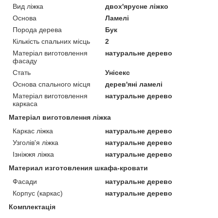
Вид ліжка
двох'ярусне ліжко
Основа
Ламелі
Порода дерева
Бук
Кількість спальних місць
2
Матеріал виготовлення
натуральне дерево
фасаду
Стать
Унісекс
Основа спального місця
дерев'яні ламелі
Матеріал виготовлення
натуральне дерево
каркаса
Матеріал виготовлення ліжка
Каркас ліжка
натуральне дерево
Узголів'я ліжка
натуральне дерево
Ізніжжя ліжка
натуральне дерево
Материал изготовления шкафа-кровати
Фасади
натуральне дерево
Корпус (каркас)
натуральне дерево
Комплектація