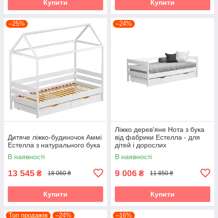
Купити
Купити
–25%
–24%
Ліжко дерев'яне Нота з бука
Дитяче ліжко-будиночок Аммі
від фабрики Естелла - для
Естелла з натурального бука
дітей і дорослих
В наявності
В наявності
13 545
9 006
₴
₴
18 060 ₴
11 850 ₴
Купити
Купити
Топ продажів
–24%
–16%