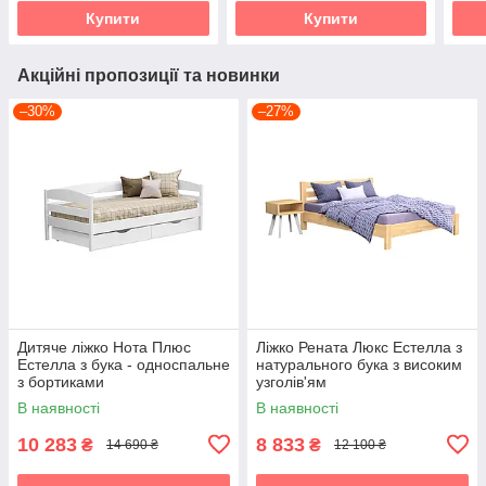
Купити
Купити
Акційні пропозиції та новинки
–30%
–27%
Дитяче ліжко Нота Плюс
Ліжко Рената Люкс Естелла з
Естелла з бука - односпальне
натурального бука з високим
з бортиками
узголів'ям
В наявності
В наявності
10 283
8 833
₴
₴
14 690 ₴
12 100 ₴