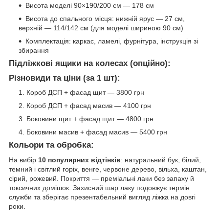
Висота моделі 90×190/200 см — 178 см
Висота до спального місця: нижній ярус — 27 см,
верхній — 114/142 см (для моделі шириною 90 см)
Комплектація: каркас, ламелі, фурнітура, інструкція зі
збирання
Підліжкові ящики на колесах (опційно):
Різновиди та ціни (за 1 шт):
Короб ДСП + фасад щит — 3800 грн
Короб ДСП + фасад масив — 4100 грн
Боковини щит + фасад щит — 4800 грн
Боковини масив + фасад масив — 5400 грн
Кольори та обробка:
На вибір
10 популярних відтінків
: натуральний бук, білий,
темний і світлий горіх, венге, червоне дерево, вільха, каштан,
сірий, рожевий. Покриття — преміальні лаки без запаху й
токсичних домішок. Захисний шар лаку подовжує термін
служби та зберігає презентабельний вигляд ліжка на довгі
роки.