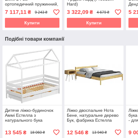
ортопедичний пружинний,
Hard)
Денд
IQ Spring, до 150 кг
жорс
7 117,11
3 322,09
5 2
₴
₴
9 243 ₴
4 679 ₴
(Epsilon Organic)
пруж
Купити
Купити
Подібні товари компанії
Дитяче ліжко-будиночок
Ліжко двоспальне Нота
Ліжк
Аммі Естелла з
Бене, натуральне дерево
бука
натурального бука
Бук, фабрика Естелла
- дл
13 545
12 546
9 0
₴
₴
18 060 ₴
13 940 ₴