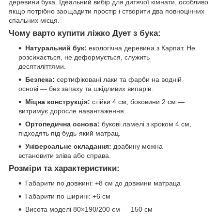
деревини бука. Ідеальний вибір для дитячої кімнати, особливо
якщо потрібно заощадити простір і створити два повноцінних
спальних місця.
Чому варто купити ліжко Дует з бука:
Натуральний бук:
екологічна деревина з Карпат. Не
розсихається, не деформується, служить
десятиліттями.
Безпека:
сертифіковані лаки та фарби на водній
основі — без запаху та шкідливих випарів.
Міцна конструкція:
стійки 4 см, боковини 2 см —
витримує доросле навантаження.
Ортопедична основа:
букові ламелі з кроком 4 см,
підходять під будь-який матрац.
Універсальне складання:
драбину можна
встановити зліва або справа.
Розміри та характеристики:
Габарити по довжині: +8 см до довжини матраца
Габарити по ширині: +6 см
Висота моделі 80×190/200 см — 150 см