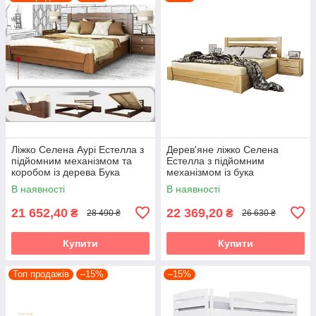
Ліжко Селена Аурі Естелла з
Дерев'яне ліжко Селена
підйомним механізмом та
Естелла з підйомним
коробом із дерева Бука
механізмом із бука
В наявності
В наявності
21 652,40
22 369,20
₴
₴
28 490 ₴
26 630 ₴
Купити
Купити
Топ продажів
–15%
–15%