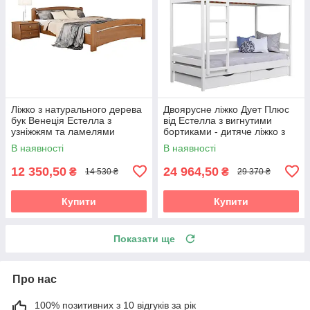
Ліжко з натурального дерева
Двоярусне ліжко Дует Плюс
бук Венеція Естелла з
від Естелла з вигнутими
узніжжям та ламелями
бортиками - дитяче ліжко з
бука
В наявності
В наявності
12 350,50
24 964,50
₴
₴
14 530 ₴
29 370 ₴
Купити
Купити
Показати ще
Про нас
100% позитивних з 10 відгуків за рік