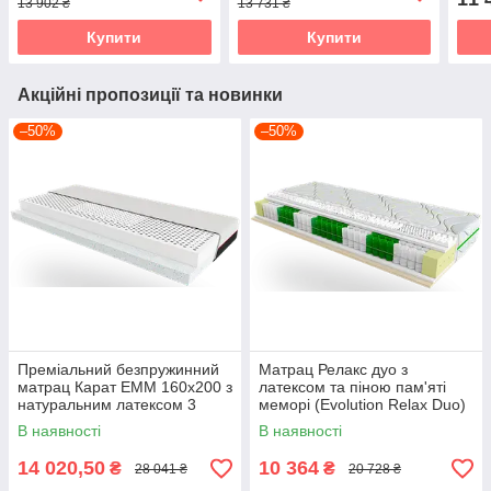
13 902 ₴
13 731 ₴
Купити
Купити
Акційні пропозиції та новинки
–50%
–50%
Преміальний безпружинний
Матрац Релакс дуо з
матрац Карат EMM 160х200 з
латексом та піною пам'яті
натуральним латексом 3
меморі (Evolution Relax Duo)
Zone та піною Orthogel
В наявності
В наявності
14 020,50
10 364
₴
₴
28 041 ₴
20 728 ₴