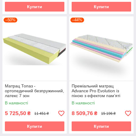
Купити
Купити
–50%
–44%
Матрац Топаз -
Преміальний матрац
ортопедичний безпружинний,
Advance Pro Evolution із
латекс 7 зон
піною з ефектом пам’яті
Memory Foam (Advance Pro)
В наявності
В наявності
5 725,50
8 509,76
₴
₴
11 451 ₴
15 196 ₴
Купити
Купити