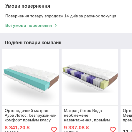
Умови повернення
Повернення товару впродовж 14 днів за рахунок покупця
Всі умови повернення
Подібні товари компанії
Ортопедичний матрац
Матрац Лотос Веда —
Орт
Аура Лотос, безпружинний
необмежене
Мед
комфорт преміум класу
навантаження, преміум
прем
комфорт, висота 25 см
безп
8 341,20
9 337,08
₴
₴
см, 
11 