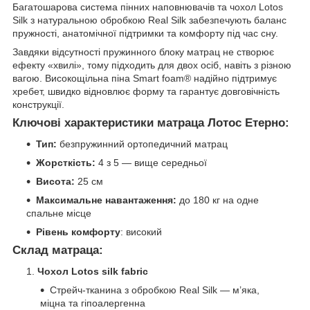
Багатошарова система пінних наповнювачів та чохол Lotos
Silk з натуральною обробкою Real Silk забезпечують баланс
пружності, анатомічної підтримки та комфорту під час сну.
Завдяки відсутності пружинного блоку матрац не створює
ефекту «хвилі», тому підходить для двох осіб, навіть з різною
вагою. Високощільна піна Smart foam® надійно підтримує
хребет, швидко відновлює форму та гарантує довговічність
конструкції.
Ключові характеристики матраца Лотос Етерно:
Тип:
безпружинний ортопедичний матрац
Жорсткість:
4 з 5 — вище середньої
Висота:
25 см
Максимальне навантаження:
до 180 кг на одне
спальне місце
Рівень комфорту
: високий
Склад матраца:
Чохол Lotos silk fabric
Стрейч-тканина з обробкою Real Silk — м’яка,
міцна та гіпоалергенна