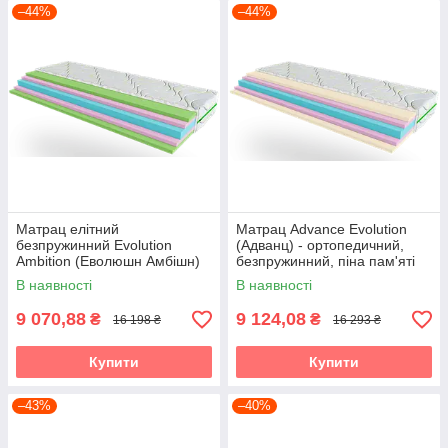
–44%
–44%
Матрац елітний
Матрац Advance Evolution
безпружинний Evolution
(Адванц) - ортопедичний,
Ambition (Еволюшн Амбішн)
безпружинний, піна пам'яті
меморі
В наявності
В наявності
9 070,88
9 124,08
₴
₴
16 198 ₴
16 293 ₴
Купити
Купити
–43%
–40%