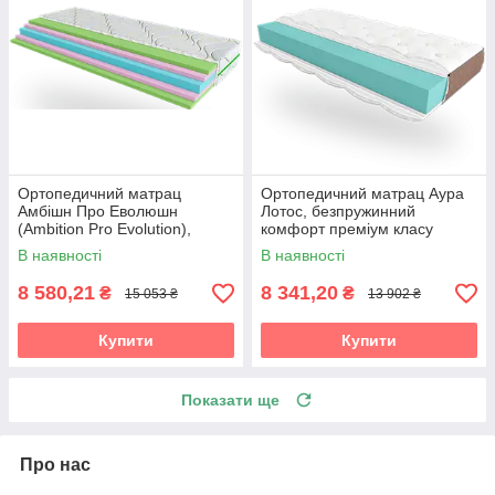
Ортопедичний матрац
Ортопедичний матрац Аура
Амбішн Про Еволюшн
Лотос, безпружинний
(Ambition Pro Evolution),
комфорт преміум класу
безпружинний, витривалий
В наявності
В наявності
8 580,21
8 341,20
₴
₴
15 053 ₴
13 902 ₴
Купити
Купити
Показати ще
Про нас