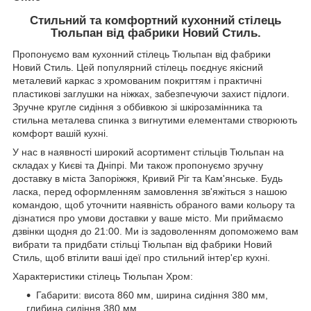
Стильний та комфортний кухонний стілець
Тюльпан від фабрики Новий Стиль.
Пропонуємо вам кухонний стілець Тюльпан від фабрики
Новий Стиль. Цей популярний стілець поєднує якісний
металевий каркас з хромованим покриттям і практичні
пластикові заглушки на ніжках, забезпечуючи захист підлоги.
Зручне кругле сидіння з оббивкою зі шкірозамінника та
стильна металева спинка з вигнутими елементами створюють
комфорт вашій кухні.
У нас в наявності широкий асортимент стільців Тюльпан на
складах у Києві та Дніпрі. Ми також пропонуємо зручну
доставку в міста Запоріжжя, Кривий Ріг та Кам'янське. Будь
ласка, перед оформленням замовлення зв'яжіться з нашою
командою, щоб уточнити наявність обраного вами кольору та
дізнатися про умови доставки у ваше місто. Ми приймаємо
дзвінки щодня до 21:00. Ми із задоволенням допоможемо вам
вибрати та придбати стільці Тюльпан від фабрики Новий
Стиль, щоб втілити ваші ідеї про стильний інтер'єр кухні.
Характеристики стілець Тюльпан Хром:
Габарити: висота 860 мм, ширина сидіння 380 мм,
глибина сидіння 380 мм