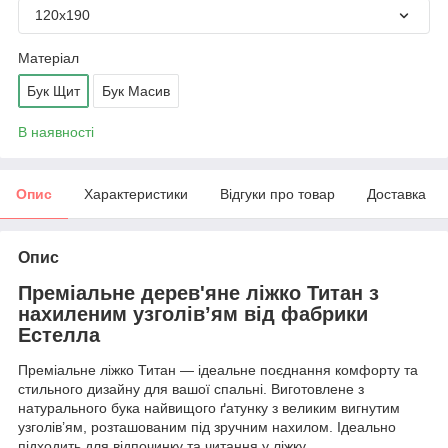
120х190
Матеріал
Бук Щит
Бук Масив
В наявності
Опис
Характеристики
Відгуки про товар
Доставка
Опис
Преміальне дерев'яне ліжко Титан з
нахиленим узголів’ям від фабрики
Естелла
Преміальне ліжко Титан — ідеальне поєднання комфорту та
стильного дизайну для вашої спальні. Виготовлене з
натурального бука найвищого ґатунку з великим вигнутим
узголів’ям, розташованим під зручним нахилом. Ідеально
підходить для відпочинку та читання у ліжку.