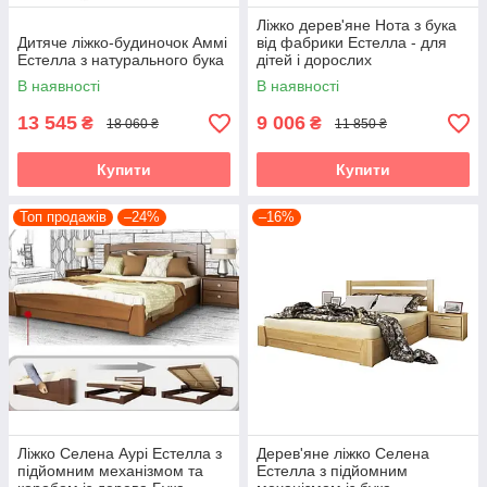
Ліжко дерев'яне Нота з бука
Дитяче ліжко-будиночок Аммі
від фабрики Естелла - для
Естелла з натурального бука
дітей і дорослих
В наявності
В наявності
13 545
9 006
₴
₴
18 060 ₴
11 850 ₴
Купити
Купити
Топ продажів
–24%
–16%
Ліжко Селена Аурі Естелла з
Дерев'яне ліжко Селена
підйомним механізмом та
Естелла з підйомним