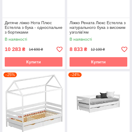
Дитяче ліжко Нота Плюс
Ліжко Рената Люкс Естелла з
Естелла з бука - односпальне
натурального бука з високим
з бортиками
узголів'ям
В наявності
В наявності
10 283
8 833
₴
₴
14 690 ₴
12 100 ₴
Купити
Купити
–25%
–24%