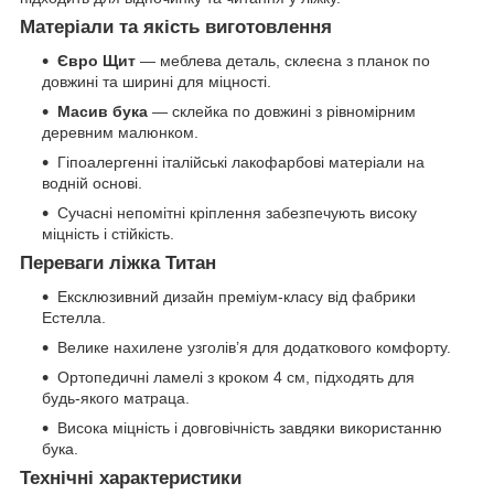
Матеріали та якість виготовлення
Євро Щит
— меблева деталь, склеєна з планок по
довжині та ширині для міцності.
Масив бука
— склейка по довжині з рівномірним
деревним малюнком.
Гіпоалергенні італійські лакофарбові матеріали на
водній основі.
Сучасні непомітні кріплення забезпечують високу
міцність і стійкість.
Переваги ліжка Титан
Ексклюзивний дизайн преміум-класу від фабрики
Естелла.
Велике нахилене узголів’я для додаткового комфорту.
Ортопедичні ламелі з кроком 4 см, підходять для
будь-якого матраца.
Висока міцність і довговічність завдяки використанню
бука.
Технічні характеристики