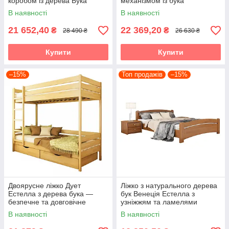
коробом із дерева Бука
механізмом із бука
В наявності
В наявності
21 652,40
22 369,20
₴
₴
28 490 ₴
26 630 ₴
Купити
Купити
–15%
Топ продажів
–15%
Двоярусне ліжко Дует
Ліжко з натурального дерева
Естелла з дерева бука —
бук Венеція Естелла з
безпечне та довговічне
узніжжям та ламелями
В наявності
В наявності