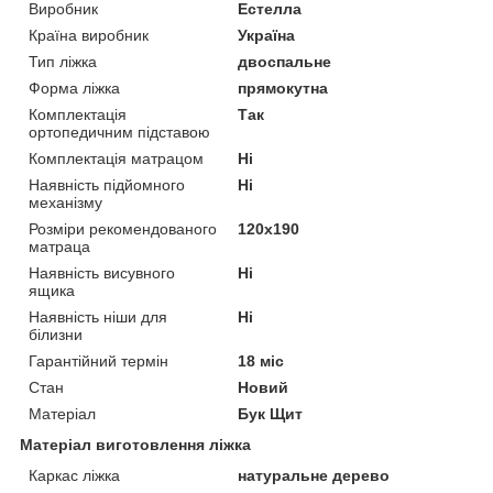
Виробник
Естелла
Країна виробник
Україна
Тип ліжка
двоспальне
Форма ліжка
прямокутна
Комплектація
Так
ортопедичним підставою
Комплектація матрацом
Ні
Наявність підйомного
Ні
механізму
Розміри рекомендованого
120х190
матраца
Наявність висувного
Ні
ящика
Наявність ніши для
Ні
білизни
Гарантійний термін
18 міс
Стан
Новий
Матеріал
Бук Щит
Матеріал виготовлення ліжка
Каркас ліжка
натуральне дерево