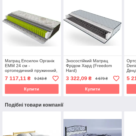
Матрац Епсилон Органік
Зносостійкий Матрац
Орт
EMM 24 см -
Фрідом Хард (Freedom
Deni
ортопедичний пружинний,
Hard)
Денд
IQ Spring, до 150 кг
жорс
7 117,11
3 322,09
5 2
₴
₴
9 243 ₴
4 679 ₴
(Epsilon Organic)
пруж
Купити
Купити
Подібні товари компанії