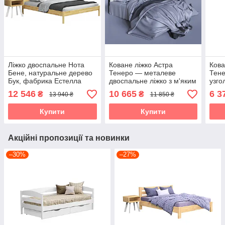
Ліжко двоспальне Нота
Коване ліжко Астра
Кова
Бене, натуральне дерево
Тенеро — металеве
Тене
Бук, фабрика Естелла
двоспальне ліжко з м'яким
узго
узголів'ям
12 546
10 665
6 3
₴
₴
13 940 ₴
11 850 ₴
Купити
Купити
Акційні пропозиції та новинки
–30%
–27%