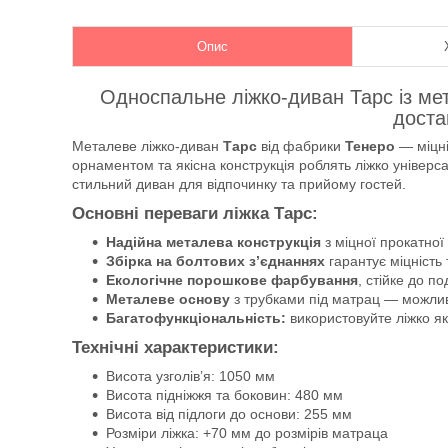
Опис
Односпальне ліжко-диван Тарс із мет
доста
Металеве ліжко-диван
Тарс
від фабрики
Тенеро
— міцні
орнаментом та якісна конструкція роблять ліжко універ
стильний диван для відпочинку та прийому гостей.
Основні переваги ліжка Тарс:
Надійна металева конструкція
з міцної прокатної 
Збірка на болтових з’єднаннях
гарантує міцність 
Екологічне порошкове фарбування
, стійке до п
Металеве основу
з трубками під матрац — можлив
Багатофункціональність:
використовуйте ліжко я
Технічні характеристики:
Висота узголів’я: 1050 мм
Висота підніжжя та боковин: 480 мм
Висота від підлоги до основи: 255 мм
Розміри ліжка: +70 мм до розмірів матраца