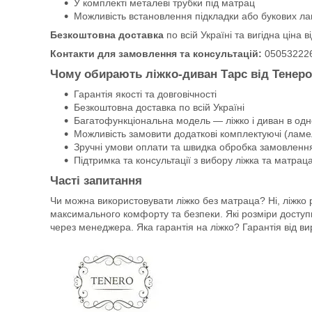
У комплекті металеві трубки під матрац
Можливість встановлення підкладки або букових л
Безкоштовна доставка
по всій Україні та вигідна ціна
Контакти для замовлення та консультацій:
050532226
Чому обирають ліжко-диван Тарс від Тенер
Гарантія якості та довговічності
Безкоштовна доставка по всій Україні
Багатофункціональна модель — ліжко і диван в од
Можливість замовити додаткові комплектуючі (ламел
Зручні умови оплати та швидка обробка замовленн
Підтримка та консультації з вибору ліжка та матрац
Часті запитання
Чи можна використовувати ліжко без матраца? Ні, ліжко
максимального комфорту та безпеки. Які розміри доступн
через менеджера. Яка гарантія на ліжко? Гарантія від ви