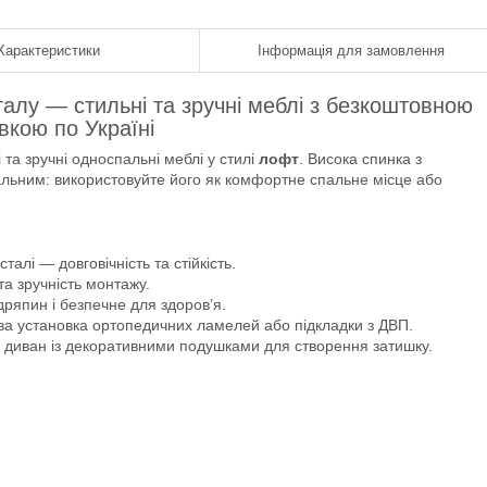
Характеристики
Інформація для замовлення
алу — стильні та зручні меблі з безкоштовною
вкою по Україні
 та зручні односпальні меблі у стилі
лофт
. Висока спинка з
сальним: використовуйте його як комфортне спальне місце або
сталі — довговічність та стійкість.
та зручність монтажу.
одряпин і безпечне для здоров’я.
а установка ортопедичних ламелей або підкладки з ДВП.
к диван із декоративними подушками для створення затишку.