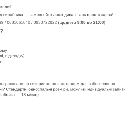
амелей
 від виробника — замовляйте ліжко-диван Тарс просто зараз!
9 / 0681661640 / 0933722922 (
щодня з 9:00 до 21:00
)
о?
ному
і, підкладку)
я
а
 розраховане на використання з матрацом для забезпечення
і? Стандартні односпальні розміри, можливі індивідуальні запити
робника — 18 місяців.