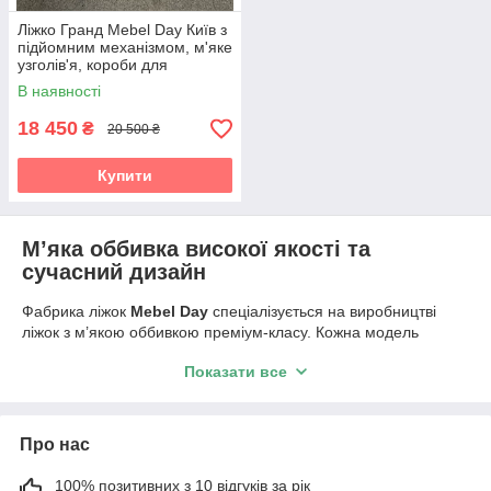
Ліжко Гранд Mebel Day Київ з
підйомним механізмом, м'яке
узголів'я, короби для
зберігання
В наявності
18 450
₴
20 500 ₴
Купити
М’яка оббивка високої якості та
сучасний дизайн
Фабрика ліжок
Mebel Day
спеціалізується на виробництві
ліжок з м’якою оббивкою преміум-класу. Кожна модель
поєднує комфорт та стиль, а дизайнерське м’яке узголів’я з
Показати все
сучасним орнаментом додає елегантності будь-якому
інтер’єру.
Міцний металевий каркас з посиленою
конструкцією
Про нас
Ліжка
Mebel Day
виготовлені на основі міцного металевого
100% позитивних з 10 відгуків за рік