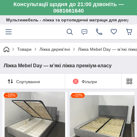
Консультації щодня до 21:00 дзвоніть —
0681661640
Мультимебель - ліжка та ортопедичні матраци для дому
Товари
Ліжка дерев'яні
Ліжка Mebel Day — м’які ліжк
Ліжка Mebel Day — м’які ліжка преміум-класу
Сортування
0
Фільтри
–10%
–10%