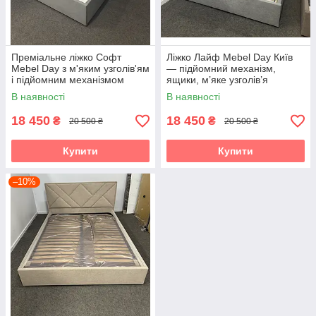
Преміальне ліжко Софт
Ліжко Лайф Mebel Day Київ
Mebel Day з м'яким узголів'ям
— підйомний механізм,
і підйомним механізмом
ящики, м’яке узголів’я
В наявності
В наявності
18 450
18 450
₴
₴
20 500 ₴
20 500 ₴
Купити
Купити
–10%