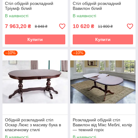
Стіл обідній розкладний
Стіл обідній розкладний
Тріумф білий
Вавилон білий
В наявності
В наявності
7 963,20
10 620
₴
₴
8 848 ₴
11 800 ₴
Купити
Купити
–10%
–10%
Обідній розкладний стіл
Розкладний обідній стіл
Оскар Люкс з масиву бука в
Вавилон від Мікс Меблі, колір
класичному стилі
— темний горіх
В наявності
В наявності