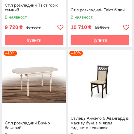
Стіл розкладний Твіст горіх
темний
Стіл розкладний Твіст білий
В наявності
В наявності
9 720
10 710
₴
₴
10 800 ₴
11 900 ₴
Купити
Купити
–10%
–10%
Стілець Анжело 5 Авангард із
Стіл розкладний Бруно
масиву бука з м'яким
бежевий
сидінням і спинкою