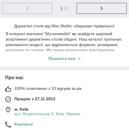
1
/ 2
Дерев'яні столи від Мікс Меблі: обираємо правильно!
В інтернет-магазині "Мультимеблі" ви знайдете широкий
асортимент дерев'яних столів обідніх. Наш каталог пропонує
різноманітні моделі, що відрізняються формою, розмірами,
кольором та стилем. Ми також пропонуємо різні варіанти
столів на ніжках, підставках, а також розкладні та стаціонарні
Показати все
моделі.
Ми регулярно оновлюємо наш асортимент новими виробами
від відомих виробників, щоб кожен клієнт міг знайти стильні,
Про нас
надійні та практичні столи, що ідеально підходять для їх
потреб та гармонійно вписуються в інтер'єр їдальні.
100% позитивних з 10 відгуків за рік
При виборі дерев'яного столу рекомендується звернути увагу
на такі параметри:
Працює з 27.11.2012
Матеріал: Ми використовуємо якісну деревину клена, бука,
м. Київ
горіха та гевеї у виробництві наших столів.
вул. Бориспільська 9, Київ, Україна
Форма: Вибір форми залежить від стилю інтер'єру
вашої їдальні та ваших особистих уподобань.
Контакти