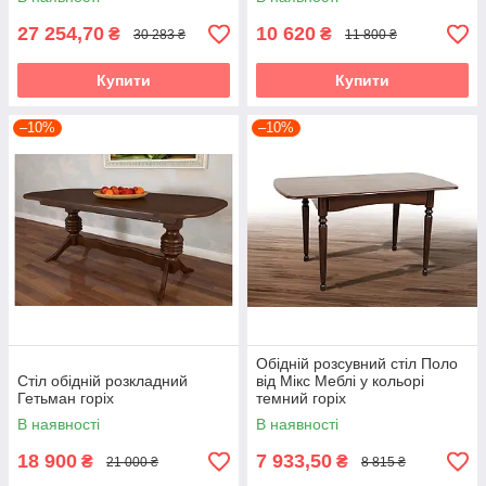
27 254,70
10 620
₴
₴
30 283 ₴
11 800 ₴
Купити
Купити
–10%
–10%
Обідній розсувний стіл Поло
Стіл обідній розкладний
від Мікс Меблі у кольорі
Гетьман горіх
темний горіх
В наявності
В наявності
18 900
7 933,50
₴
₴
21 000 ₴
8 815 ₴