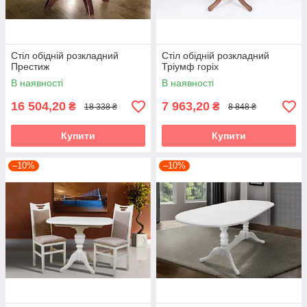
Стіл обідній розкладний
Стіл обідній розкладний
Престиж
Тріумф горіх
В наявності
В наявності
16 504,20
7 963,20
₴
₴
18 338 ₴
8 848 ₴
Купити
Купити
–10%
–10%