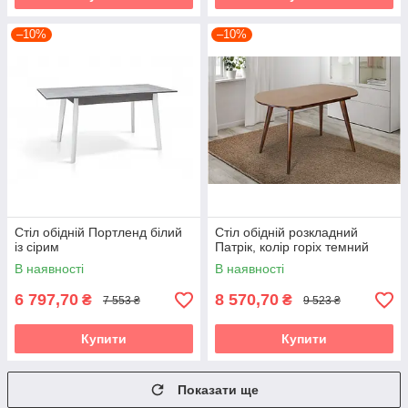
–10%
–10%
Стіл обідній Портленд білий
Стіл обідній розкладний
із сірим
Патрік, колір горіх темний
В наявності
В наявності
6 797,70
8 570,70
₴
₴
7 553 ₴
9 523 ₴
Купити
Купити
Показати ще