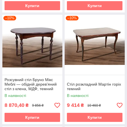
Купити
Купити
–10%
–10%
Розсувний стіл Бруно Мікс
Меблі — обідній дерев’яний
Стіл розкладний Мартін горіх
стіл з клена, МДФ, темний
темний
горіх
В наявності
В наявності
8 870,40
9 414
₴
₴
9 856 ₴
10 460 ₴
Купити
Купити